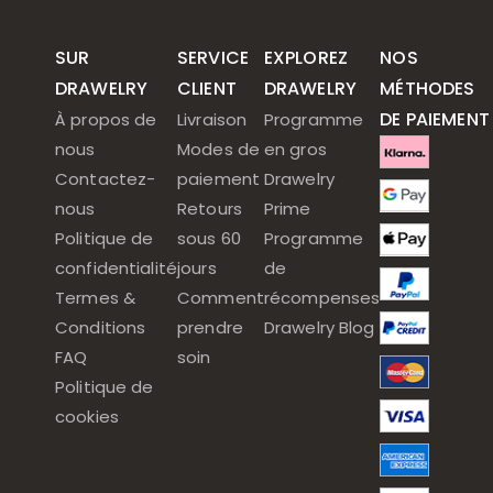
SUR
SERVICE
EXPLOREZ
NOS
DRAWELRY
CLIENT
DRAWELRY
MÉTHODES
DE PAIEMENT
À propos de
Livraison
Programme
nous
Modes de
en gros
Contactez-
paiement
Drawelry
nous
Retours
Prime
Politique de
sous 60
Programme
confidentialité
jours
de
Termes &
Comment
récompenses
Conditions
prendre
Drawelry Blog
FAQ
soin
Politique de
cookies