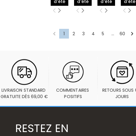
d'été
d'été
d'été
d'été
1
2
3
4
5
...
60
LIVRAISON STANDARD 
COMMENTAIRES 
RETOURS SOUS 6
GRATUITE DÈS 69,00 €
POSITIFS
JOURS
RESTEZ EN