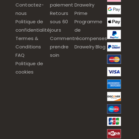
Contactez-
paiement
Drawelry
nous
Retours
Prime
Politique de
sous 60
Programme
confidentialité
jours
de
Termes &
Comment
récompenses
Conditions
prendre
Drawelry Blog
FAQ
soin
Politique de
cookies