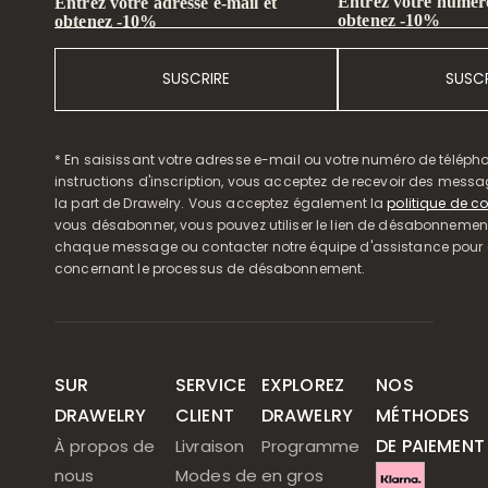
Entrez votre numéro
Entrez votre adresse e-mail et
obtenez -10%
obtenez -10%
SUSCRIRE
SUSCR
* En saisissant votre adresse e-mail ou votre numéro de télépho
instructions d'inscription, vous acceptez de recevoir des mess
la part de Drawelry. Vous acceptez également la
politique de co
vous désabonner, vous pouvez utiliser le lien de désabonnemen
chaque message ou contacter notre équipe d'assistance pour o
concernant le processus de désabonnement.
SUR
SERVICE
EXPLOREZ
NOS
DRAWELRY
CLIENT
DRAWELRY
MÉTHODES
DE PAIEMENT
À propos de
Livraison
Programme
nous
Modes de
en gros