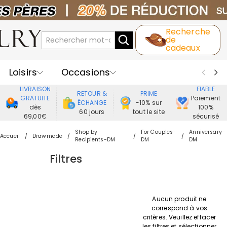
Recherche
de
cadeaux
Loisirs
Occasions
LIVRAISON
FIABLE
RETOUR &
PRIME
Destinataires
Meilleure Ventes
GRATUITE
Paiement
ÉCHANGE
-10% sur
dès
100%
60 jours
tout le site
69,00€
sécurisé
Nouveaux
Bijoux
Maison&Vie
Shop by
For Couples-
Anniversary-
Accueil
Drawmade
Recipients-DM
DM
DM
Vêtement
Filtres
Aucun produit ne
correspond à vos
critères. Veuillez effacer
les filtres et sélectionner