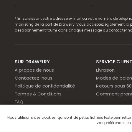
* En saisissant votre adresse e-mail ou votre numéro de télépho
marketing de la part de Drawelry. Vous acceptez également la
p
désabonnement fourni dans chaque message ou contacter notre
SUR DRAWELRY
SERVICE CLIEN
À propos de nous
Livraison
Contactez-nous
Modes de paie
Politique de confidentialité
Retours sous 60
Termes & Conditions
Comment prend
FAQ
Politique de cookies
Nous utilisons des cookies, qui sont de petits fichiers texte permetta
vos préférences en