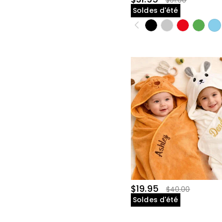
$61.00
Soldes d'été
$19.95
$40.00
Soldes d'été