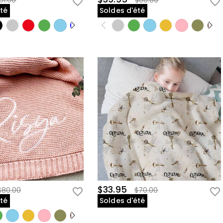
61.00
$80.00
été
Soldes d'été
$33.95
$80.00
$70.00
été
Soldes d'été