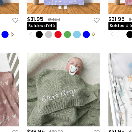
$31.95
$31.95
$61.00
$
Soldes d'été
Soldes d'
$39.95
$31.95