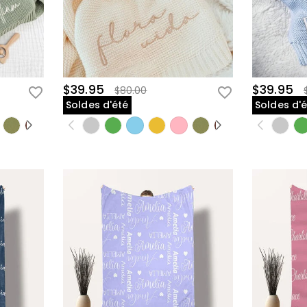
$39.95
$39.95
$80.00
Soldes d'été
Soldes d'