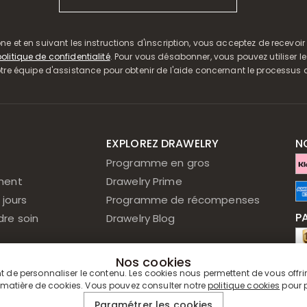
ne et en suivant les instructions d'inscription, vous acceptez de recevo
olitique de confidentialité
. Pour vous désabonner, vous pouvez utiliser le
 équipe d'assistance pour obtenir de l'aide concernant le processu
T
EXPLOREZ DRAWELRY
N
Programme en gros
ment
Drawelry Prime
 jours
Programme de récompenses
P
re soin
Drawelry Blog
Nos cookies
P
nt de personnaliser le contenu. Les cookies nous permettent de vous offrir
 matière de cookies. Vous pouvez consulter notre
politique cookies
pour p
Paramétrer les cookies