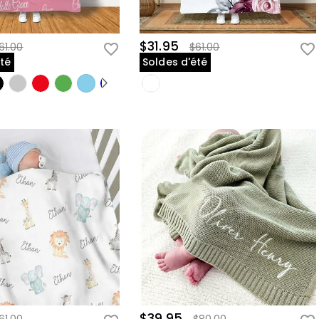
$31.95
61.00
$61.00
été
Soldes d'été
$39.95