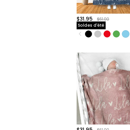
$31.95
$61.00
Soldes d'été
$31.95