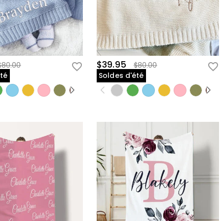
$39.95
$80.00
$80.00
été
Soldes d'été