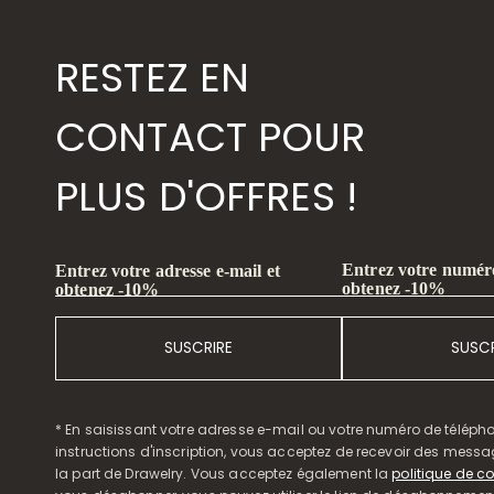
RESTEZ EN
CONTACT POUR
PLUS D'OFFRES !
Entrez votre numéro
Entrez votre adresse e-mail et
obtenez -10%
obtenez -10%
SUSCRIRE
SUSCR
* En saisissant votre adresse e-mail ou votre numéro de télépho
instructions d'inscription, vous acceptez de recevoir des mess
la part de Drawelry. Vous acceptez également la
politique de co