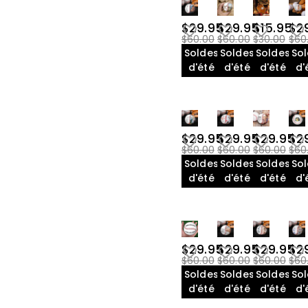
$29.95
$29.95
$15.95
$2
$60.00
$60.00
$30.00
$60
Soldes
Soldes
Soldes
So
d'été
d'été
d'été
d'
$29.95
$29.95
$29.95
$2
$60.00
$60.00
$60.00
$60
Soldes
Soldes
Soldes
So
d'été
d'été
d'été
d'
$29.95
$29.95
$29.95
$2
$60.00
$60.00
$60.00
$60
Soldes
Soldes
Soldes
So
d'été
d'été
d'été
d'