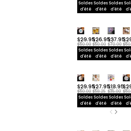
Coussins Décoratifs(3)
$15.00-$20.00(5)
Soldes
Soldes
Soldes
So
$20.00-$25.00(1)
Baseball(27)
d'été
d'été
d'été
d'
$25.00-$30.00(32)
$30.00-$35.00(1)
$35.00-$40.00(5)
$80.00-$85.00(2)
$29.95
$26.95
$37.95
$2
$60.00
$50.00
$70.00
$60
Soldes
Soldes
Soldes
So
d'été
d'été
d'été
d'
$29.95
$27.95
$18.95
$2
$60.00
$58.25
$35.00
$60
Soldes
Soldes
Soldes
So
d'été
d'été
d'été
d'