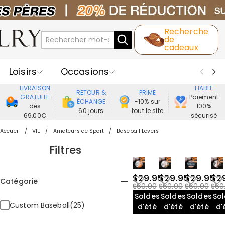
Recherche
de
cadeaux
Loisirs
Occasions
LIVRAISON
FIABLE
RETOUR &
PRIME
Destinataires
Meilleure Ventes
GRATUITE
Paiement
ÉCHANGE
-10% sur
dès
100%
60 jours
tout le site
69,00€
sécurisé
Nouveaux
Bijoux
Maison&Vie
Accueil
VIE
Amateurs de Sport
Baseball Lovers
Vêtement
Filtres
$29.95
$29.95
$29.95
$2
Catégorie
$60.00
$60.00
$60.00
$60
Soldes
Soldes
Soldes
So
Custom Baseball(25)
d'été
d'été
d'été
d'