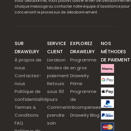
vous désabonner, vous pouvez utiliser le lien de désabonnemen
chaque message ou contacter notre équipe d'assistance pour o
concernant le processus de désabonnement.
SUR
SERVICE
EXPLOREZ
NOS
DRAWELRY
CLIENT
DRAWELRY
MÉTHODES
DE PAIEMENT
À propos de
Livraison
Programme
nous
Modes de
en gros
Contactez-
paiement
Drawelry
nous
Retours
Prime
Politique de
sous 60
Programme
confidentialité
jours
de
Termes &
Comment
récompenses
Conditions
prendre
Drawelry Blog
FAQ
soin
Politique de