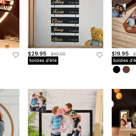
$29.95
$19.95
$60.00
$
Soldes d'été
Soldes d'