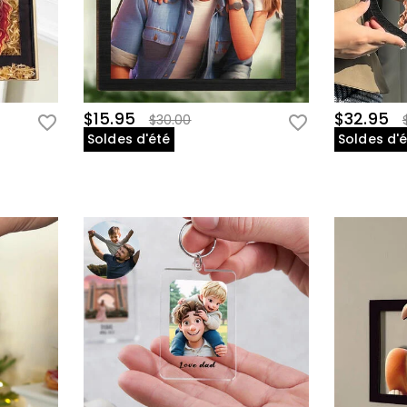
$15.95
$32.95
$30.00
Soldes d'été
Soldes d'