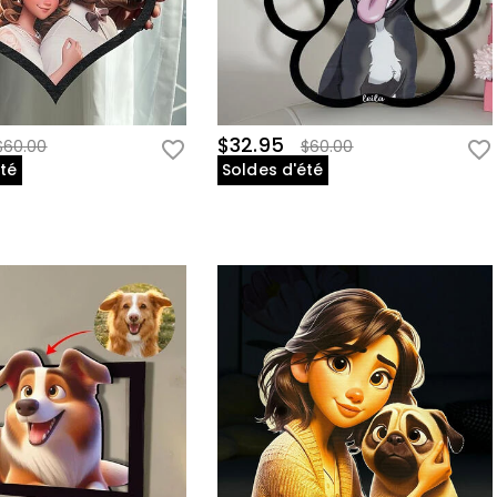
$32.95
$60.00
$60.00
été
Soldes d'été