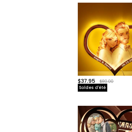
$37.95
$80.00
Soldes d'été