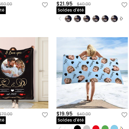
$21.95
$60.00
$40.00
été
Soldes d'été
$19.95
$70.00
$40.00
été
Soldes d'été