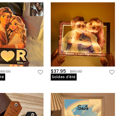
$37.95
$80.00
$80.00
été
Soldes d'été