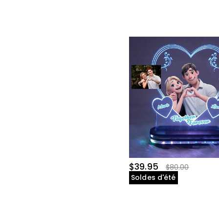
$39.95
$80.00
Soldes d'été