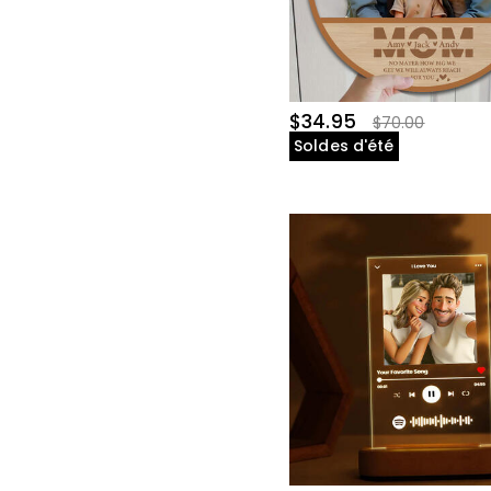
$34.95
$70.00
Soldes d'été