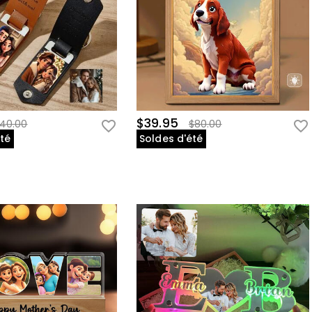
$39.95
40.00
$80.00
été
Soldes d'été