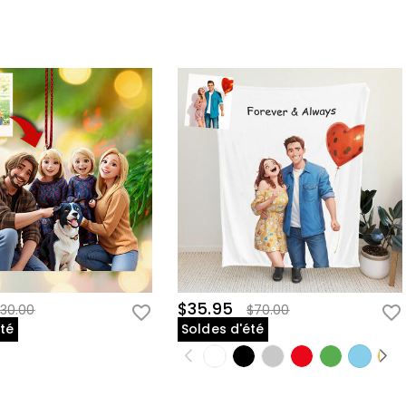
$35.95
30.00
$70.00
été
Soldes d'été