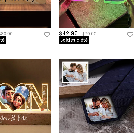
$42.95
$80.00
$70.00
été
Soldes d'été