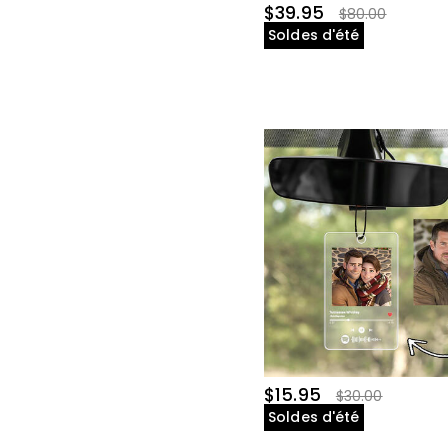
$39.95
$80.00
Soldes d'été
$15.95
$30.00
Soldes d'été