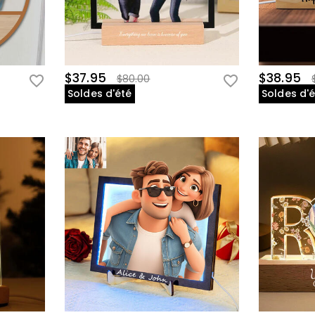
$37.95
$38.95
$80.00
Soldes d'été
Soldes d'