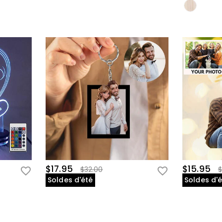
$17.95
$15.95
$32.00
$
Soldes d'été
Soldes d'