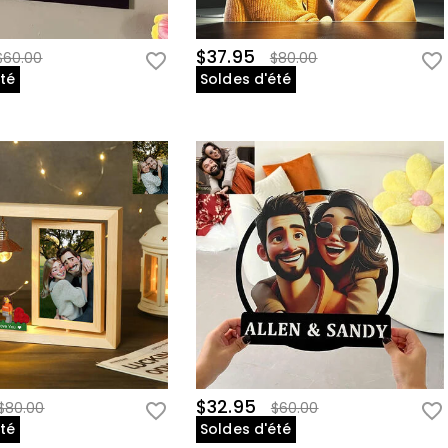
$37.95
$60.00
$80.00
été
Soldes d'été
$32.95
$80.00
$60.00
été
Soldes d'été