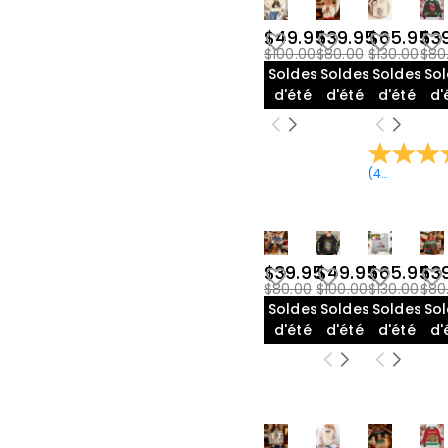
$49.95
$39.95
$65.95
$3
$100.00
$80.00
$130.00
$80
Soldes
Soldes
Soldes
So
d'été
d'été
d'été
d'
(
40
Avis
)
$39.95
$49.95
$65.95
$3
$80.00
$100.00
$130.00
$80
Soldes
Soldes
Soldes
So
d'été
d'été
d'été
d'