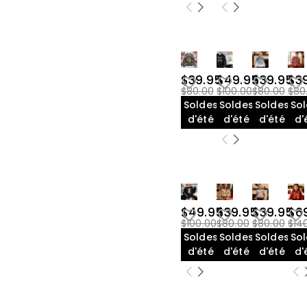
$39.95
$49.95
$39.95
$3
$80.00
$100.00
$80.00
$80
Soldes
Soldes
Soldes
So
d'été
d'été
d'été
d'
$49.95
$39.95
$39.95
$6
$100.00
$80.00
$80.00
$14
Soldes
Soldes
Soldes
So
d'été
d'été
d'été
d'