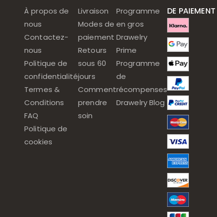
DE PAIEMENT
À propos de
Livraison
Programme
nous
Modes de
en gros
Contactez-
paiement
Drawelry
nous
Retours
Prime
Politique de
sous 60
Programme
confidentialité
jours
de
Termes &
Comment
récompenses
Conditions
prendre
Drawelry Blog
FAQ
soin
Politique de
cookies