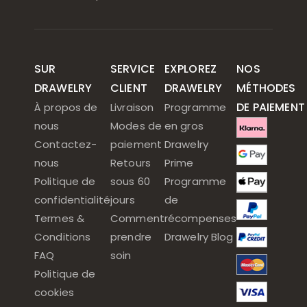
SUR
SERVICE
EXPLOREZ
NOS
DRAWELRY
CLIENT
DRAWELRY
MÉTHODES
DE PAIEMENT
À propos de
Livraison
Programme
nous
Modes de
en gros
Contactez-
paiement
Drawelry
nous
Retours
Prime
Politique de
sous 60
Programme
confidentialité
jours
de
Termes &
Comment
récompenses
Conditions
prendre
Drawelry Blog
FAQ
soin
Politique de
cookies