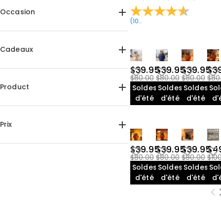
Occasion
(
10
Avis
)
Anniversaire(6)
Remise des diplômes(6)
Cadeaux
Saint-Valentin(5)
Everyday(1)
$39.95
$39.95
$39.95
$3
Pour elle(1)
Pour lui(6)
$80.00
$80.00
$80.00
$80
Pour amis(7)
Pour Couples(5)
Product
Soldes
Soldes
Soldes
So
d'été
d'été
d'été
d'
Porte-clés(1)
Impression 3D(5)
Prix
$15.00-$20.00(1)
$39.95
$39.95
$39.95
$4
$80.00
$80.00
$80.00
$10
$35.00-$40.00(10)
Soldes
Soldes
Soldes
So
$40.00-$45.00(1)
d'été
d'été
d'été
d'
$45.00-$50.00(1)