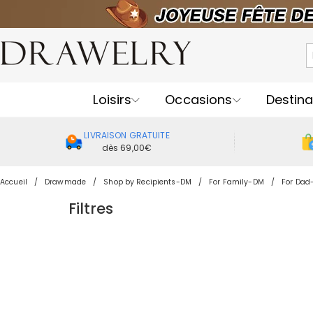
Loisirs
Occasions
Destina
LIVRAISON GRATUITE
dès 69,00€
Accueil
Drawmade
Shop by Recipients-DM
For Family-DM
For Dad
Filtres