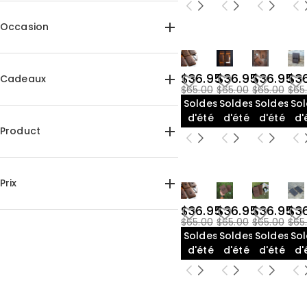
Occasion
Fête des pères(2)
Mariage(2)
Anniversaire(6)
$36.95
$36.95
$36.95
$3
Cadeaux
$65.00
$65.00
$65.00
$65
Saint-Valentin(6)
Soldes
Soldes
Soldes
So
Pour lui(21)
Pour papa(2)
d'été
d'été
d'été
d'
Pour amis(17)
Product
Porte-carte de score de golf(26)
Prix
$36.95
$36.95
$36.95
$3
$35.00-$40.00(26)
$65.00
$65.00
$65.00
$65
Soldes
Soldes
Soldes
So
d'été
d'été
d'été
d'