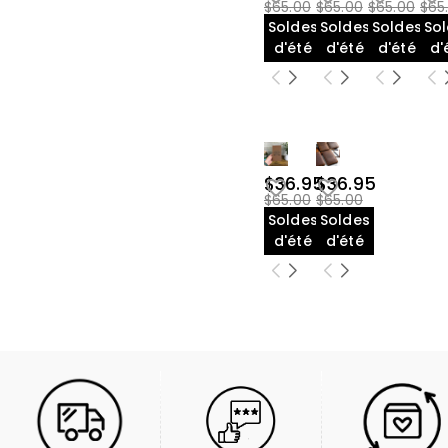
$65.00
$65.00
$65.00
$65
Soldes
Soldes
Soldes
So
d'été
d'été
d'été
d'
$36.95
$36.95
$65.00
$65.00
Soldes
Soldes
d'été
d'été