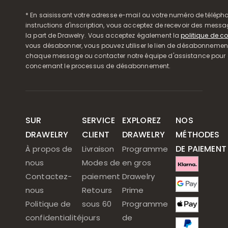
* En saisissant votre adresse e-mail ou votre numéro de télépho
instructions d'inscription, vous acceptez de recevoir des mess
la part de Drawelry. Vous acceptez également la
politique de co
vous désabonner, vous pouvez utiliser le lien de désabonnemen
chaque message ou contacter notre équipe d'assistance pour o
concernant le processus de désabonnement.
SUR
SERVICE
EXPLOREZ
NOS
DRAWELRY
CLIENT
DRAWELRY
MÉTHODES
DE PAIEMENT
À propos de
Livraison
Programme
nous
Modes de
en gros
Contactez-
paiement
Drawelry
nous
Retours
Prime
Politique de
sous 60
Programme
confidentialité
jours
de