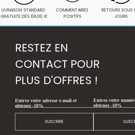
LIVRAISON STANDARD 
COMMENTAIRES 
RETOURS SOUS 6
GRATUITE DÈS 69,00 €
POSITIFS
JOURS
RESTEZ EN
CONTACT POUR
PLUS D'OFFRES !
Entrez votre numéro
Entrez votre adresse e-mail et
obtenez -10%
obtenez -10%
SUSCRIRE
SUSCR