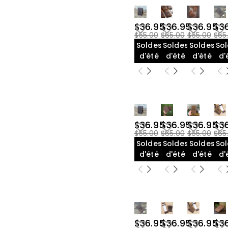
$36.95
$36.95
$36.95
$3
$65.00
$65.00
$65.00
$65
Soldes
Soldes
Soldes
So
d'été
d'été
d'été
d'
$36.95
$36.95
$36.95
$3
$65.00
$65.00
$65.00
$65
Soldes
Soldes
Soldes
So
d'été
d'été
d'été
d'
$36.95
$36.95
$36.95
$3