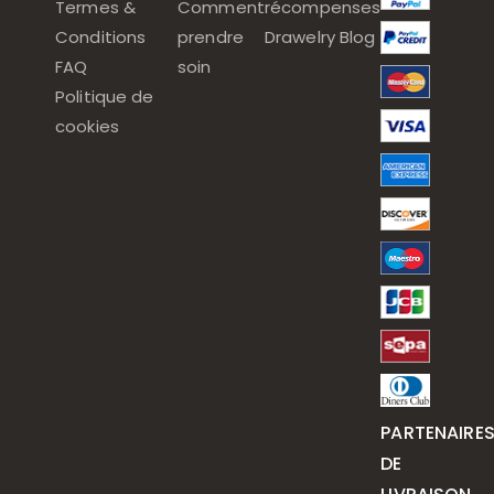
Termes &
Comment
récompenses
Conditions
prendre
Drawelry Blog
FAQ
soin
Politique de
cookies
PARTENAIRE
DE