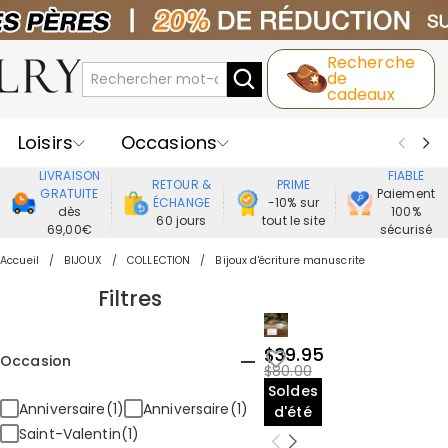
Recherche
de
cadeaux
Loisirs
Occasions
LIVRAISON
FIABLE
RETOUR &
PRIME
Destinataires
Meilleure Ventes
GRATUITE
Paiement
ÉCHANGE
-10% sur
dès
100%
60 jours
tout le site
69,00€
sécurisé
Nouveaux
Bijoux
Maison&Vie
Accueil
BIJOUX
COLLECTION
Bijoux d'écriture manuscrite
Vêtement
Filtres
$39.95
Occasion
$80.00
Soldes
Anniversaire(1)
Anniversaire(1)
d'été
Saint-Valentin(1)