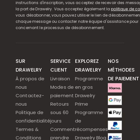
instructions d'inscription, vous acceptez de recevoir des mess
la part de Drawelry. Vous acceptez également la
politique de co
vous désabonner, vous pouvez utiliser le lien de désabonnemen
chaque message ou contacter notre équipe d'assistance pour o
concernant le processus de désabonnement.
SUR
SERVICE
EXPLOREZ
NOS
DRAWELRY
CLIENT
DRAWELRY
MÉTHODES
DE PAIEMENT
À propos de
Livraison
Programme
nous
Modes de
en gros
Contactez-
paiement
Drawelry
nous
Retours
Prime
Politique de
sous 60
Programme
confidentialité
jours
de
Termes &
Comment
récompenses
Conditions
prendre
Drawelry Blog