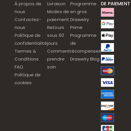
DE PAIEMENT
À propos de
Livraison
Programme
nous
Modes de
en gros
Contactez-
paiement
Drawelry
nous
Retours
Prime
Politique de
sous 60
Programme
confidentialité
jours
de
Termes &
Comment
récompenses
Conditions
prendre
Drawelry Blog
FAQ
soin
Politique de
cookies