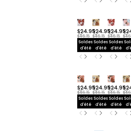
$24.95
$24.95
$24.95
$2
$46.15
$46.15
$46.15
$46
Soldes
Soldes
Soldes
So
d'été
d'été
d'été
d'
$24.95
$24.95
$24.95
$2
$46.15
$46.15
$46.15
$46
Soldes
Soldes
Soldes
So
d'été
d'été
d'été
d'