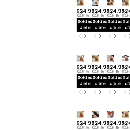
$24.95
$24.95
$24.95
$2
$46.15
$46.15
$46.15
$46
Soldes
Soldes
Soldes
So
d'été
d'été
d'été
d'
$24.95
$24.95
$24.95
$2
$46.15
$46.15
$46.15
$46
Soldes
Soldes
Soldes
So
d'été
d'été
d'été
d'
$24.95
$24.95
$24.95
$2
$46.15
$46.15
$46.15
$46