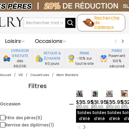
Recherche
de
cadeaux
Loisirs
Occasions
LIVRAISON
FIABLE
RETOUR &
PRIME
Destinataires
Meilleure Ventes
GRATUITE
Paiement
ÉCHANGE
-10% sur
dès
100%
60 jours
tout le site
69,00€
sécurisé
Nouveaux
Bijoux
Maison&Vie
Accueil
VIE
Couvertures
Mom Blankets
Vêtement
Filtres
$35.95
$31.95
$35.95
$3
Occasion
$61.00
$61.00
$69.00
$65
Soldes
Soldes
Soldes
So
Fête des pères(6)
d'été
d'été
d'été
d'
Remise des diplômes(1)