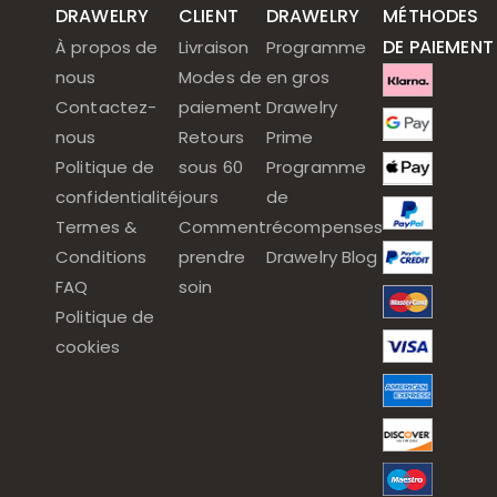
DRAWELRY
CLIENT
DRAWELRY
MÉTHODES
DE PAIEMENT
À propos de
Livraison
Programme
nous
Modes de
en gros
Contactez-
paiement
Drawelry
nous
Retours
Prime
Politique de
sous 60
Programme
confidentialité
jours
de
Termes &
Comment
récompenses
Conditions
prendre
Drawelry Blog
FAQ
soin
Politique de
cookies