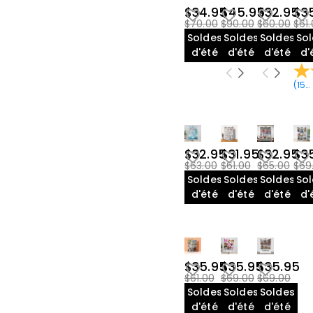
$34.95
$45.95
$32.95
$3
$70.00
$90.00
$60.00
$61
Soldes
Soldes
Soldes
So
d'été
d'été
d'été
d'
(
15
A
$32.95
$31.95
$32.95
$3
$63.00
$61.00
$65.00
$69
Soldes
Soldes
Soldes
So
d'été
d'été
d'été
d'
$35.95
$35.95
$35.95
$61.00
$69.00
$69.00
Soldes
Soldes
Soldes
d'été
d'été
d'été