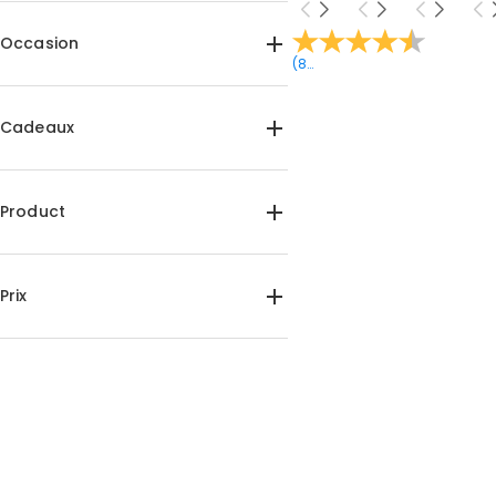
Occasion
(
8
Avis
)
Anniversaire(2)
Anniversaire(2)
Remise des diplômes(1)
Noël(2)
Cadeaux
Pour elle(2)
Pour lui(2)
Pour amoureux des animaux(2)
Product
Porte-clés(2)
Étui pour téléphone(2)
Prix
$15.00-$20.00(4)