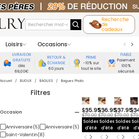
Recherche
de
cadeaux
Loisirs
Occasions
LIVRAISON
FIABLE
RETOUR &
PRIME
Destinataires
Meilleure Ventes
GRATUITE
Paiement
ÉCHANGE
-10% sur
dès
100%
60 jours
tout le site
69,00€
sécurisé
Nouveaux
Bijoux
Maison&Vie
Accueil
BIJOUX
BAGUES
Bagues Photo
Vêtement
Filtres
$35.95
$36.95
$37.95
$3
Occasion
$70.00
$70.00
$70.00
$70
Soldes
Soldes
Soldes
So
Anniversaire(5)
Anniversaire(5)
d'été
d'été
d'été
d'
Saint-Valentin(8)