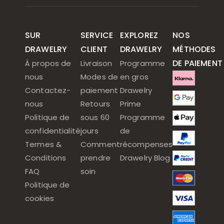
SUR
SERVICE
EXPLOREZ
NOS
DRAWELRY
CLIENT
DRAWELRY
MÉTHODES
DE PAIEMENT
À propos de
Livraison
Programme
nous
Modes de
en gros
Contactez-
paiement
Drawelry
nous
Retours
Prime
Politique de
sous 60
Programme
confidentialité
jours
de
Termes &
Comment
récompenses
Conditions
prendre
Drawelry Blog
FAQ
soin
Politique de
cookies