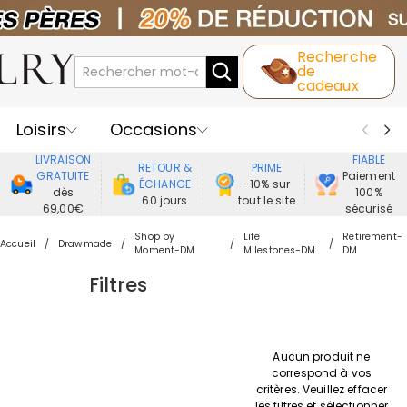
Recherche
de
cadeaux
Loisirs
Occasions
LIVRAISON
FIABLE
RETOUR &
PRIME
Destinataires
Meilleure Ventes
GRATUITE
Paiement
ÉCHANGE
-10% sur
dès
100%
60 jours
tout le site
69,00€
sécurisé
Nouveaux
Bijoux
Maison&Vie
Shop by
Life
Retirement-
Accueil
Drawmade
Moment-DM
Milestones-DM
DM
Vêtement
Filtres
Aucun produit ne
correspond à vos
critères. Veuillez effacer
les filtres et sélectionner