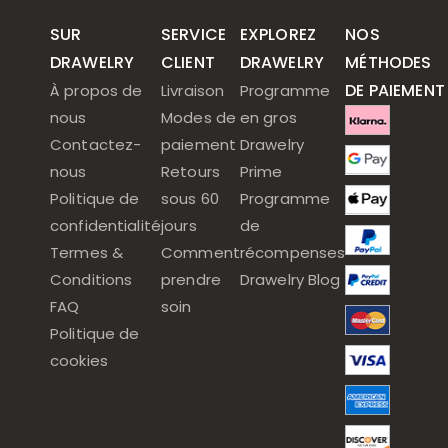
SUR
SERVICE
EXPLOREZ
NOS
DRAWELRY
CLIENT
DRAWELRY
MÉTHODES
DE PAIEMENT
À propos de
Livraison
Programme
nous
Modes de
en gros
Contactez-
paiement
Drawelry
nous
Retours
Prime
Politique de
sous 60
Programme
confidentialité
jours
de
Termes &
Comment
récompenses
Conditions
prendre
Drawelry Blog
FAQ
soin
Politique de
cookies