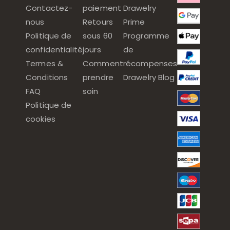
Contactez-
paiement
Drawelry
nous
Retours
Prime
Politique de
sous 60
Programme
confidentialité
jours
de
Termes &
Comment
récompenses
Conditions
prendre
Drawelry Blog
FAQ
soin
Politique de
cookies