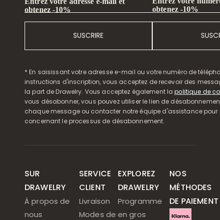
Entrez votre numéro
Entrez votre adresse e-mail et
obtenez -10%
obtenez -10%
SUSCRIRE
SUSCR
* En saisissant votre adresse e-mail ou votre numéro de télépho
instructions d'inscription, vous acceptez de recevoir des mess
la part de Drawelry. Vous acceptez également la
politique de co
vous désabonner, vous pouvez utiliser le lien de désabonnemen
chaque message ou contacter notre équipe d'assistance pour o
concernant le processus de désabonnement.
SUR
SERVICE
EXPLOREZ
NOS
DRAWELRY
CLIENT
DRAWELRY
MÉTHODES
DE PAIEMENT
À propos de
Livraison
Programme
nous
Modes de
en gros