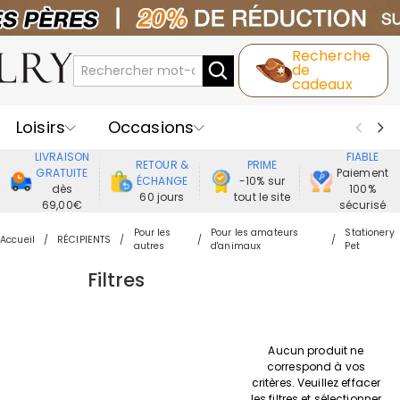
Recherche
de
cadeaux
Loisirs
Occasions
LIVRAISON
FIABLE
RETOUR &
PRIME
Destinataires
Meilleure Ventes
GRATUITE
Paiement
ÉCHANGE
-10% sur
dès
100%
60 jours
tout le site
69,00€
sécurisé
Nouveaux
Bijoux
Maison&Vie
Pour les
Pour les amateurs
Stationery
Accueil
RÉCIPIENTS
autres
d'animaux
Pet
Vêtement
Filtres
Aucun produit ne
correspond à vos
critères. Veuillez effacer
les filtres et sélectionner