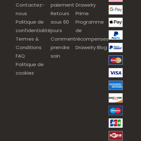
Contactez-
paiement
Drawelry
nous
Retours
Prime
Politique de
sous 60
Programme
confidentialité
jours
de
Termes &
Comment
récompenses
Conditions
prendre
Drawelry Blog
FAQ
soin
Politique de
cookies