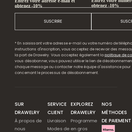
Entrez votre numéro
Entrez votre adresse e-mail et
obtenez -10%
obtenez -10%
SUSCRIRE
SUSCR
* En saisissant votre adresse e-mail ou votre numéro de télépho
instructions d'inscription, vous acceptez de recevoir des mess
la part de Drawelry. Vous acceptez également la
politique de co
vous désabonner, vous pouvez utiliser le lien de désabonnemen
chaque message ou contacter notre équipe d'assistance pour o
concernant le processus de désabonnement.
SUR
SERVICE
EXPLOREZ
NOS
DRAWELRY
CLIENT
DRAWELRY
MÉTHODES
DE PAIEMENT
À propos de
Livraison
Programme
nous
Modes de
en gros