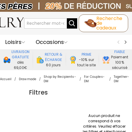
Recherche
de
cadeaux
Loisirs
Occasions
LIVRAISON
FIABLE
RETOUR &
PRIME
Destinataires
Meilleure Ventes
GRATUITE
Paiement
ÉCHANGE
-10% sur
dès
100%
60 jours
tout le site
69,00€
sécurisé
Nouveaux
Bijoux
Maison&Vie
Shop by Recipients-
For Couples-
Together-
Accueil
Drawmade
DM
DM
DM
Vêtement
Filtres
Aucun produit ne
correspond à vos
critères. Veuillez effacer
les filtres et sélectionner