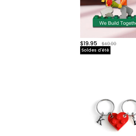
$19.95
$40.00
Soldes d'été