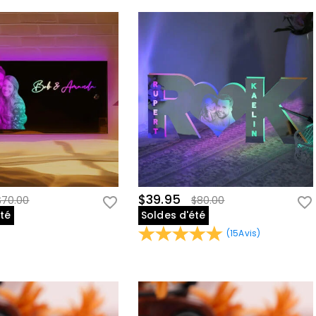
$39.95
$70.00
$80.00
été
Soldes d'été
(
15
Avis
)