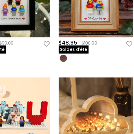
$48.95
$90.00
$100.00
été
Soldes d'été