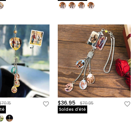
$36.95
$70.15
$70.95
été
Soldes d'été