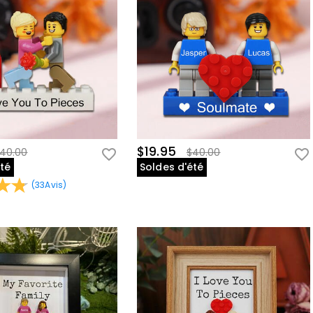
$19.95
40.00
$40.00
été
Soldes d'été
(
33
Avis
)