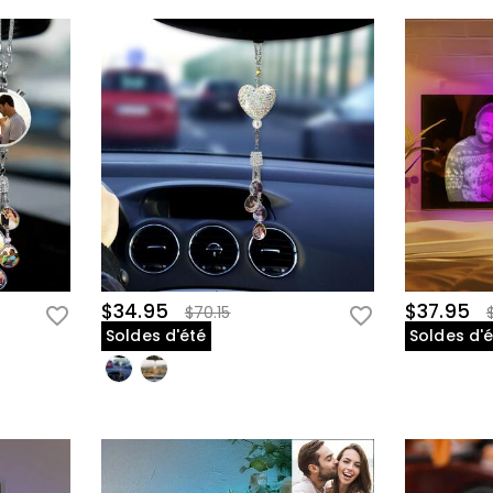
$34.95
$37.95
$70.15
Soldes d'été
Soldes d'