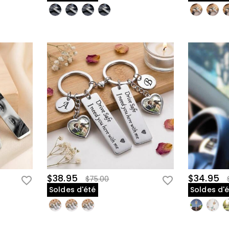
$38.95
$34.95
$75.00
Soldes d'été
Soldes d'