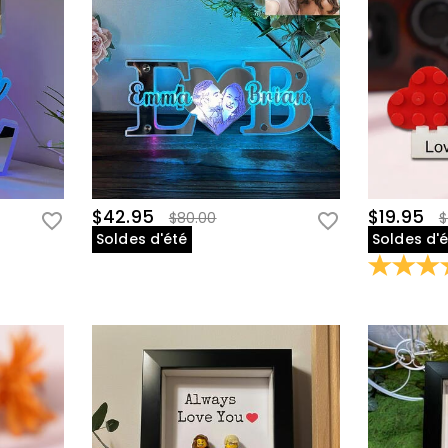
$42.95
$19.95
$80.00
$
Soldes d'été
Soldes d'