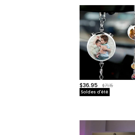
Marqueur de balle de golf(24)
Serviette de golf(20)
Gants de golf(7)
Sac isotherme de golf(7)
Porte-carte de score de golf(6)
$36.95
$71.15
Soldes d'été