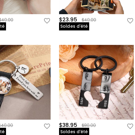
$23.95
$40.00
$40.00
été
Soldes d'été
$38.95
$40.00
$80.00
été
Soldes d'été