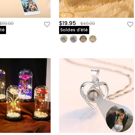
$19.95
$90.00
$40.00
été
Soldes d'été