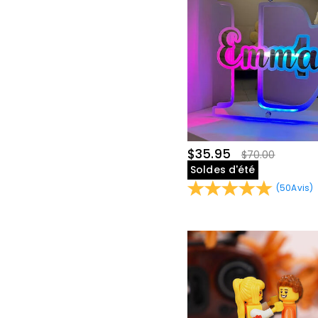
$35.95
$70.00
Soldes d'été
(
50
Avis
)