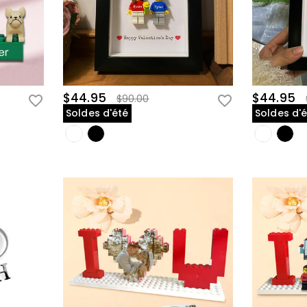
$44.95
$44.95
$90.00
Soldes d'été
Soldes d'