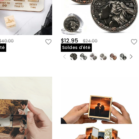
$12.95
$40.00
$24.00
été
Soldes d'été