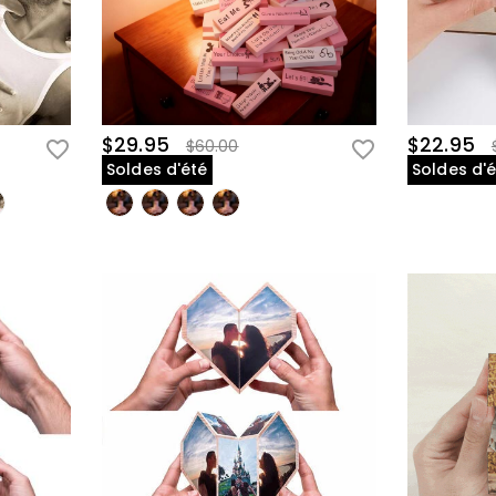
$29.95
$22.95
$60.00
Soldes d'été
Soldes d'