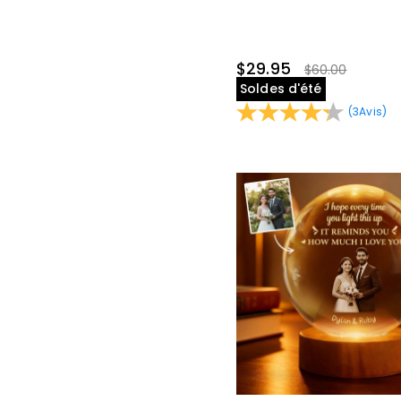
$29.95
$60.00
Soldes d'été
(
3
Avis
)