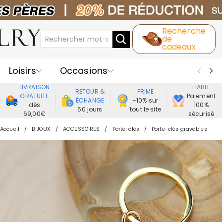
Recherche
de
cadeaux
Loisirs
Occasions
LIVRAISON
FIABLE
RETOUR &
PRIME
Destinataires
Meilleure Ventes
GRATUITE
Paiement
ÉCHANGE
-10% sur
dès
100%
60 jours
tout le site
69,00€
sécurisé
Nouveaux
Bijoux
Maison&Vie
Accueil
BIJOUX
ACCESSOIRES
Porte-clés
Porte-clés gravables
Vêtement