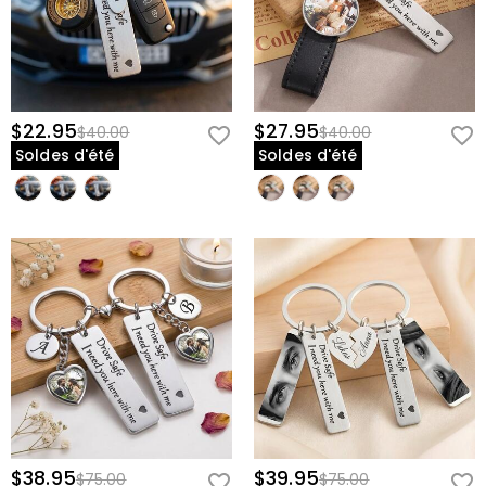
$22.95
$27.95
$40.00
$40.00
Soldes d'été
Soldes d'été
$38.95
$39.95
$75.00
$75.00