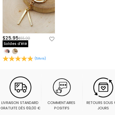
$25.95
$55.00
Soldes d'été
(
5
Avis
)
LIVRAISON STANDARD 
COMMENTAIRES 
RETOURS SOUS 6
GRATUITE DÈS 69,00 €
POSITIFS
JOURS