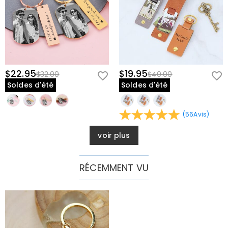
$22.95
$19.95
$32.00
$40.00
Soldes d'été
Soldes d'été
(
56
Avis
)
voir plus
RÉCEMMENT VU