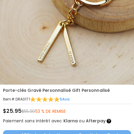
Porte-clés Gravé Personnalisé Gift Personnalisé
5
Avis
Item#
:
DRA0171
$25.95
$55.00
53 % DE REMISE
Paiement sans intérêt avec
Klarna
ou
Afterpay