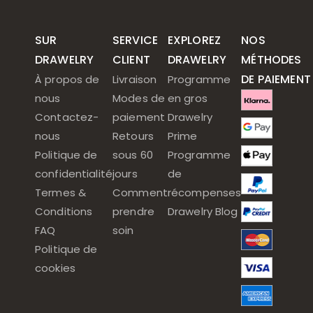
SUR
SERVICE
EXPLOREZ
NOS
DRAWELRY
CLIENT
DRAWELRY
MÉTHODES
DE PAIEMENT
À propos de
Livraison
Programme
nous
Modes de
en gros
Contactez-
paiement
Drawelry
nous
Retours
Prime
Politique de
sous 60
Programme
confidentialité
jours
de
Termes &
Comment
récompenses
Conditions
prendre
Drawelry Blog
FAQ
soin
Politique de
cookies