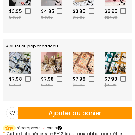
$3.95
$4.95
$3.95
$8.95
$10.00
$10.00
$10.00
$24.00
Ajouter du papier cadeau
$7.98
$7.98
$7.98
$7.98
$18.00
$18.00
$18.00
$18.00
Ajouter au panier
Récompense
17
Points
1
×
*
Cet article nécessite
5-12 jours ouvrables pour être