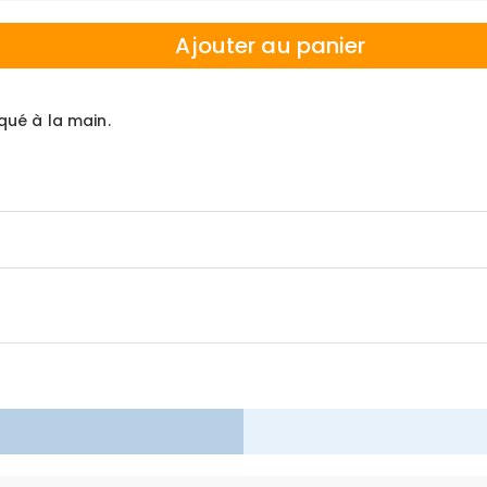
Ajouter au panier
iqué à la main.
ors de vos achats, c'est pourquoi nous offrons une politique de 