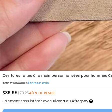
Ceintures faites à la main personnalisées pour hommes Ce
Écrire un avis
Item#
:
DRAA0019
$36.95
$70.25
48 % DE REMISE
Paiement sans intérêt avec
Klarna
ou
Afterpay