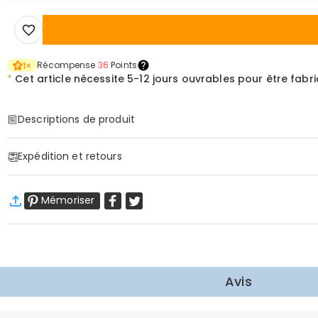
Récompense
36
Points
1
×
*
Cet article nécessite
5-12 jours ouvrables pour être fabr
Descriptions de produit
Item#
:
DRAA0019
Expédition et retours
·
Livraison gratuite
Mémoriser
Livraison standard
:
9-18
Jours ouvrables
$13.99 (Commandes < $69.00)
Gratuit (Commandes > $69.00)
Livraison express
:
5-8
Jours ouvrables
$25.99 (Commandes < $169.00)
Gratuit (Commandes > $169.00)
En savoir plus
Avis
·
Retour dans les 60 jours
Nous voulons que vous vous sentiez à l'aise et en confiance l