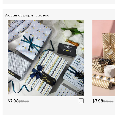
Ajouter du papier cadeau
$7.98
$7.98
$18.00
$18.00