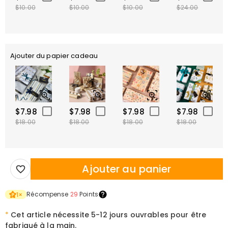
$10.00
$10.00
$10.00
$24.00
Ajouter du papier cadeau
$7.98
$7.98
$7.98
$7.98
$18.00
$18.00
$18.00
$18.00
Ajouter au panier
Récompense
29
Points
1
×
*
Cet article nécessite 5-12 jours ouvrables pour être
fabriqué à la main.