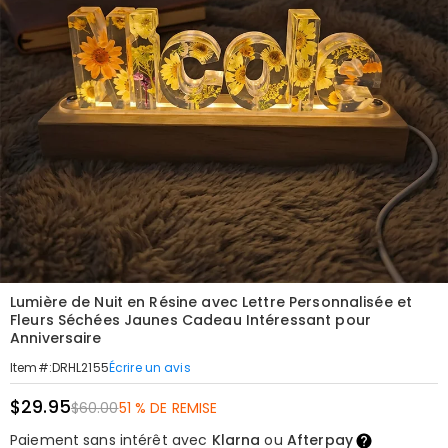
Lumière de Nuit en Résine avec Lettre Personnalisée et
Fleurs Séchées Jaunes Cadeau Intéressant pour
Anniversaire
Écrire un avis
Item#
:
DRHL2155
$29.95
$60.00
51 % DE REMISE
Paiement sans intérêt avec
Klarna
ou
Afterpay