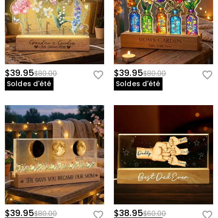
$39.95
$39.95
$80.00
$80.00
Soldes d'été
Soldes d'été
$39.95
$38.95
$80.00
$60.00