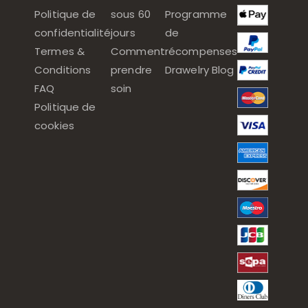
Politique de
sous 60
Programme
confidentialité
jours
de
Termes &
Comment
récompenses
Conditions
prendre
Drawelry Blog
FAQ
soin
Politique de
cookies