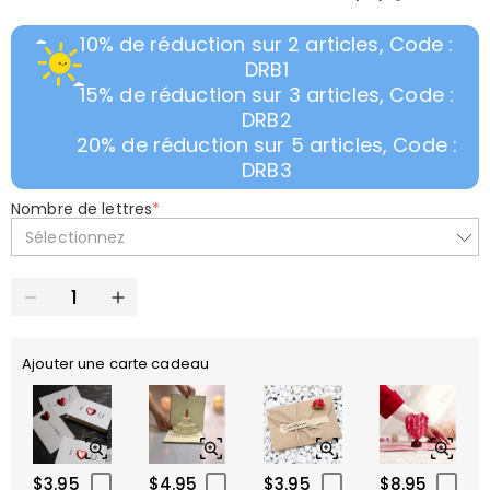
10% de réduction sur 2 articles, Code :
DRB1
15% de réduction sur 3 articles, Code :
DRB2
20% de réduction sur 5 articles, Code :
DRB3
Nombre de lettres
*
Sélectionnez
Ajouter une carte cadeau
$3.95
$4.95
$3.95
$8.95