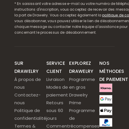
* En saisissant votre adresse e-mail ou votre numéro de télépho
instructions d'inscription, vous acceptez de recevoir des mess
la part de Drawelry. Vous acceptez également la
politique de co
vous désabonner, vous pouvez utiliser le lien de désabonnemen
chaque message ou contacter notre équipe d'assistance pour o
concernant le processus de désabonnement.
SUR
SERVICE
EXPLOREZ
NOS
DRAWELRY
CLIENT
DRAWELRY
MÉTHODES
DE PAIEMENT
À propos de
Livraison
Programme
nous
Modes de
en gros
Contactez-
paiement
Drawelry
nous
Retours
Prime
Politique de
sous 60
Programme
confidentialité
jours
de
Termes &
Comment
récompenses