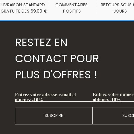
LIVRAISON STANDARD 
COMMENTAIRES 
RETOURS SOUS 6
GRATUITE DÈS 69,00 €
POSITIFS
JOURS
RESTEZ EN
CONTACT POUR
PLUS D'OFFRES !
Entrez votre numéro
Entrez votre adresse e-mail et
obtenez -10%
obtenez -10%
SUSCRIRE
SUSCR