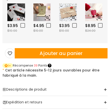
$3.95
$4.95
$3.95
$8.95
$10.00
$10.00
$10.00
$24.00
Ajouter au panier
Récompense
39
Points
1
×
*
Cet article nécessite
5-12 jours ouvrables pour être
fabriqué à la main.
Descriptions de produit
Item#
:
DRA0491
Expédition et retours
Les cadeaux personnalisés sont toujours attrayants. Ne passez pas
à côté de bijoux exquis et uniques, nous proposons la