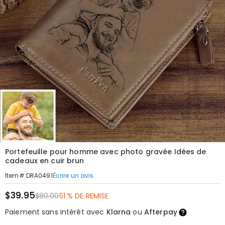
Portefeuille pour homme avec photo gravée Idées de
cadeaux en cuir brun
Écrire un avis
Item#
:
DRA0491
$39.95
$80.00
51 % DE REMISE
Paiement sans intérêt avec
Klarna
ou
Afterpay