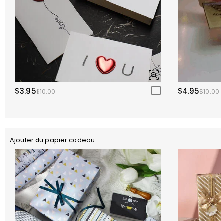
$3.95
$4.95
$10.00
$10.00
Ajouter du papier cadeau