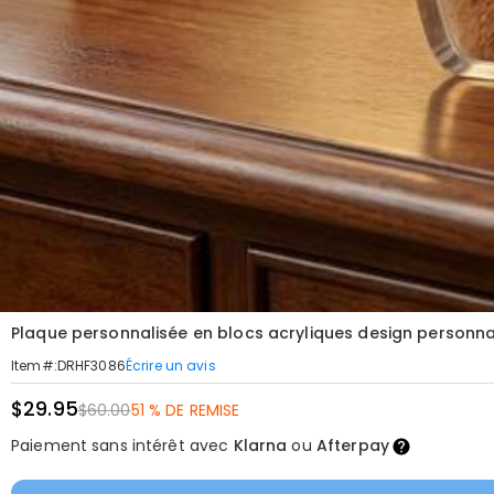
Plaque personnalisée en blocs acryliques design personna
Écrire un avis
Item#
:
DRHF3086
$29.95
$60.00
51 % DE REMISE
Paiement sans intérêt avec
Klarna
ou
Afterpay