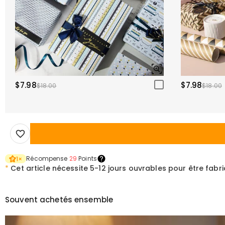
$7.98
$7.98
$18.00
$18.00
Récompense
29
Points
1
×
*
Cet article nécessite
5-12 jours ouvrables pour être fabr
Souvent achetés ensemble