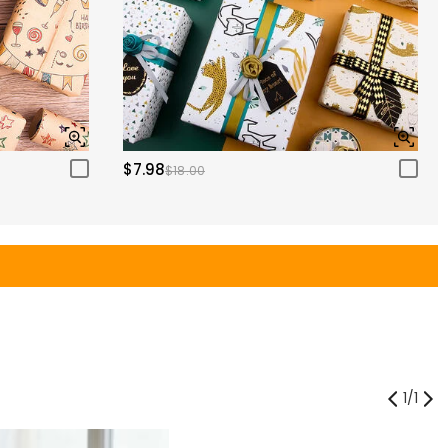
$7.98
$18.00
1
/
1