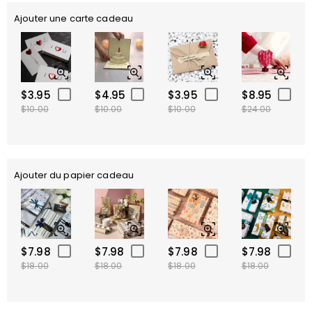
Ajouter une carte cadeau
$3.95
$4.95
$3.95
$8.95
$10.00
$10.00
$10.00
$24.00
Ajouter du papier cadeau
$7.98
$7.98
$7.98
$7.98
$18.00
$18.00
$18.00
$18.00