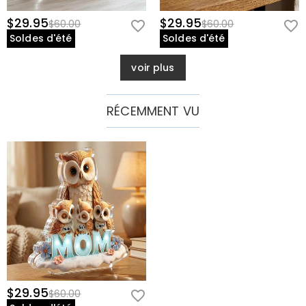
$29.95
$29.95
$60.00
$60.00
Soldes d'été
Soldes d'été
voir plus
RÉCEMMENT VU
$29.95
$60.00