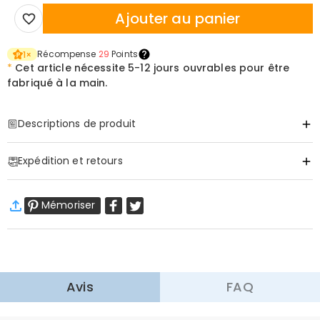
Ajouter au panier
Récompense
29
Points
1
×
*
Cet article nécessite
5-12 jours ouvrables pour être
fabriqué à la main.
Descriptions de produit
Item#
:
DRHF3164
Expédition et retours
Informations de base
Matériau
:
Acrylique
·
Livraison gratuite
Épaisseur (cm)
:
1.4
Mémoriser
Livraison standard
:
9-18
Jours ouvrables
$13.99 (Commandes < $69.00)
Gratuit (Commandes > $69.00)
Livraison express
:
5-8
Jours ouvrables
$25.99 (Commandes < $169.00)
Gratuit (Commandes > $169.00)
En savoir plus
Avis
FAQ
·
Retour dans les 60 jours