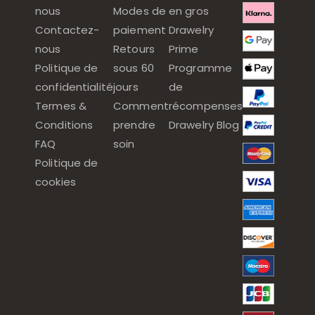
nous
Modes de
en gros
Contactez-
paiement
Drawelry
nous
Retours
Prime
Politique de
sous 60
Programme
confidentialité
jours
de
Termes &
Comment
récompenses
Conditions
prendre
Drawelry Blog
FAQ
soin
Politique de
cookies