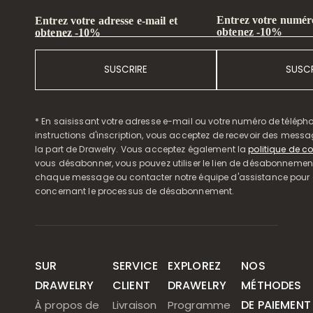
Entrez votre numéro
Entrez votre adresse e-mail et
obtenez -10%
obtenez -10%
SUSCRIRE
SUSCR
* En saisissant votre adresse e-mail ou votre numéro de télépho
instructions d'inscription, vous acceptez de recevoir des mess
la part de Drawelry. Vous acceptez également la
politique de co
vous désabonner, vous pouvez utiliser le lien de désabonnemen
chaque message ou contacter notre équipe d'assistance pour o
concernant le processus de désabonnement.
SUR
SERVICE
EXPLOREZ
NOS
DRAWELRY
CLIENT
DRAWELRY
MÉTHODES
DE PAIEMENT
À propos de
Livraison
Programme