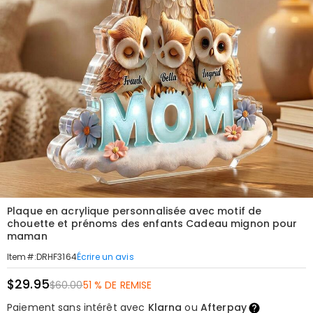
Plaque en acrylique personnalisée avec motif de
chouette et prénoms des enfants Cadeau mignon pour
maman
Écrire un avis
Item#
:
DRHF3164
$29.95
$60.00
51 % DE REMISE
Paiement sans intérêt avec
Klarna
ou
Afterpay