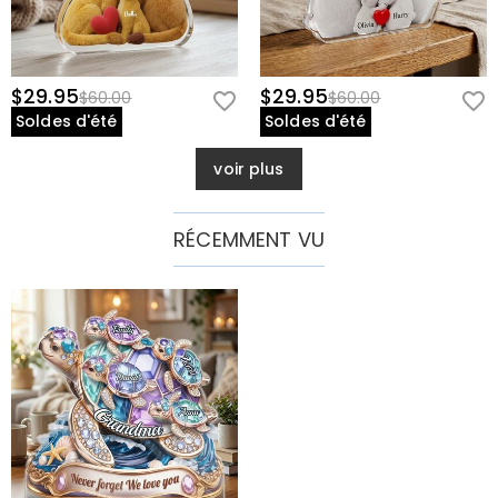
$29.95
$29.95
$60.00
$60.00
Soldes d'été
Soldes d'été
voir plus
RÉCEMMENT VU