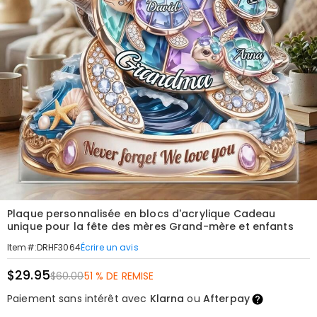
Plaque personnalisée en blocs d'acrylique Cadeau
unique pour la fête des mères Grand-mère et enfants
Écrire un avis
Item#
:
DRHF3064
$29.95
$60.00
51 % DE REMISE
Paiement sans intérêt avec
Klarna
ou
Afterpay