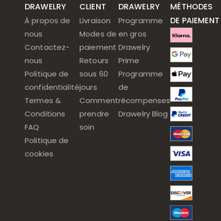
DRAWELRY
CLIENT
DRAWELRY
MÉTHODES
DE PAIEMENT
À propos de
Livraison
Programme
nous
Modes de
en gros
Contactez-
paiement
Drawelry
nous
Retours
Prime
Politique de
sous 60
Programme
confidentialité
jours
de
Termes &
Comment
récompenses
Conditions
prendre
Drawelry Blog
FAQ
soin
Politique de
cookies