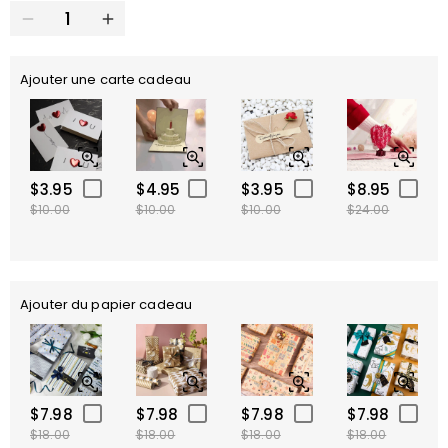
Ajouter une carte cadeau
$3.95
$4.95
$3.95
$8.95
$10.00
$10.00
$10.00
$24.00
Ajouter du papier cadeau
$7.98
$7.98
$7.98
$7.98
$18.00
$18.00
$18.00
$18.00