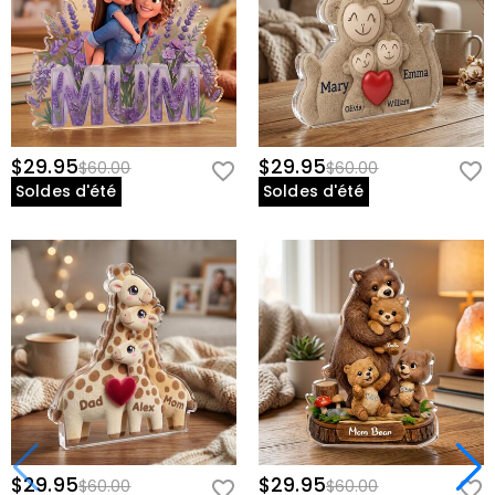
$29.95
$29.95
$60.00
$60.00
Soldes d'été
Soldes d'été
$29.95
$29.95
$60.00
$60.00