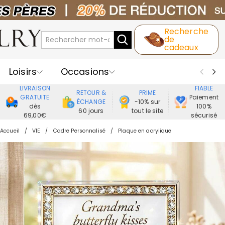
Recherche
de
cadeaux
Loisirs
Occasions
LIVRAISON
FIABLE
RETOUR &
PRIME
Destinataires
Meilleure Ventes
GRATUITE
Paiement
ÉCHANGE
-10% sur
dès
100%
60 jours
tout le site
69,00€
sécurisé
Nouveaux
Bijoux
Maison&Vie
Accueil
VIE
Cadre Personnalisé
Plaque en acrylique
Vêtement