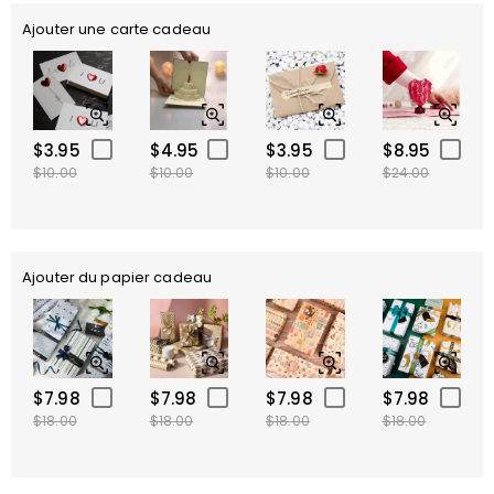
Ajouter une carte cadeau
$3.95
$4.95
$3.95
$8.95
$10.00
$10.00
$10.00
$24.00
Ajouter du papier cadeau
$7.98
$7.98
$7.98
$7.98
$18.00
$18.00
$18.00
$18.00