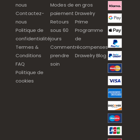
nous
Modes de
en gros
Contactez-
paiement
Drawelry
nous
Retours
Prime
Politique de
sous 60
Programme
confidentialité
jours
de
Termes &
Comment
récompenses
Conditions
prendre
Drawelry Blog
FAQ
soin
Politique de
cookies