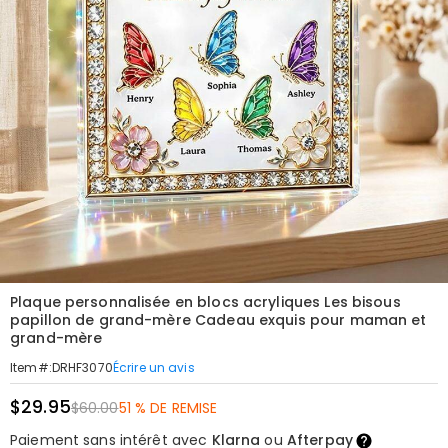
Plaque personnalisée en blocs acryliques Les bisous
papillon de grand-mère Cadeau exquis pour maman et
grand-mère
Écrire un avis
Item#
:
DRHF3070
$29.95
$60.00
51 % DE REMISE
Paiement sans intérêt avec
Klarna
ou
Afterpay