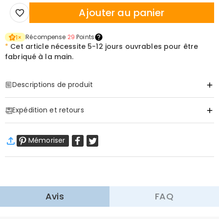
Ajouter au panier
Récompense
29
Points
1
×
*
Cet article nécessite
5-12 jours ouvrables pour être
fabriqué à la main.
Descriptions de produit
Item#
:
DRHF3070
Expédition et retours
Informations de base
Matériau
:
Acrylique
·
Livraison gratuite
Épaisseur (cm)
:
1.4
Mémoriser
Livraison standard
:
9-18
Jours ouvrables
$13.99 (Commandes < $69.00)
Gratuit (Commandes > $69.00)
Livraison express
:
5-8
Jours ouvrables
$25.99 (Commandes < $169.00)
Gratuit (Commandes > $169.00)
En savoir plus
Avis
FAQ
·
Retour dans les 60 jours