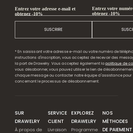
Entrez votre numéro
Entrez votre adresse e-mail et
obtenez -10%
obtenez -10%
SUSCRIRE
SUSCR
* En saisissant votre adresse e-mail ou votre numéro de télépho
instructions d'inscription, vous acceptez de recevoir des mess
la part de Drawelry. Vous acceptez également la
politique de co
vous désabonner, vous pouvez utiliser le lien de désabonnemen
chaque message ou contacter notre équipe d'assistance pour o
concernant le processus de désabonnement.
SUR
SERVICE
EXPLOREZ
NOS
DRAWELRY
CLIENT
DRAWELRY
MÉTHODES
DE PAIEMENT
À propos de
Livraison
Programme