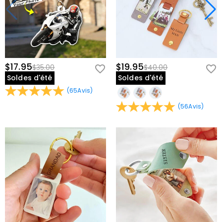
$17.95
$19.95
$35.00
$40.00
Soldes d'été
Soldes d'été
(
65
Avis
)
(
56
Avis
)