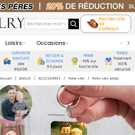
Recherche
de
cadeaux
Loisirs
Occasions
LIVRAISON
FIABLE
RETOUR &
PRIME
Destinataires
Meilleure Ventes
GRATUITE
Paiement
ÉCHANGE
-10% sur
dès
100%
60 jours
tout le site
69,00€
sécurisé
Nouveaux
Bijoux
Maison&Vie
Accueil
BIJOUX
ACCESSOIRES
Porte-clés
Porte-clés photo
Vêtement