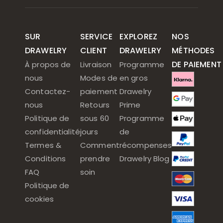
SUR
SERVICE
EXPLOREZ
NOS
DRAWELRY
CLIENT
DRAWELRY
MÉTHODES
DE PAIEMENT
À propos de
Livraison
Programme
nous
Modes de
en gros
Contactez-
paiement
Drawelry
nous
Retours
Prime
Politique de
sous 60
Programme
confidentialité
jours
de
Termes &
Comment
récompenses
Conditions
prendre
Drawelry Blog
FAQ
soin
Politique de
cookies