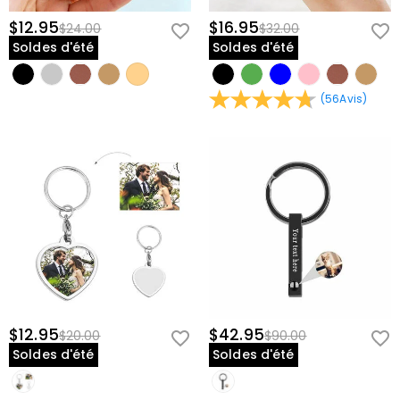
$12.95
$16.95
$24.00
$32.00
Soldes d'été
Soldes d'été
(
56
Avis
)
$12.95
$42.95
$20.00
$90.00
Soldes d'été
Soldes d'été