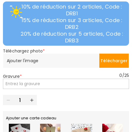
10% de réduction sur 2 articles, Code :
DRB1
15% de réduction sur 3 articles, Code :
DRB2
20% de réduction sur 5 articles, Code :
DRB3
Téléchargez photo
*
Ajouter l'image
Télécharger
0
/
25
Gravure
*
Ajouter une carte cadeau