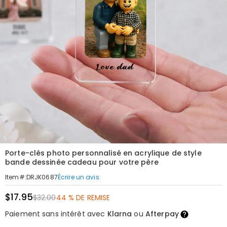
Porte-clés photo personnalisé en acrylique de style
bande dessinée cadeau pour votre père
Écrire un avis
Item#
:
DRJK0687
$17.95
$32.00
44 % DE REMISE
Paiement sans intérêt avec
Klarna
ou
Afterpay