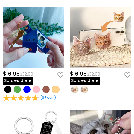
$16.95
$16.95
$32.00
$32.00
Soldes d'été
Soldes d'été
(
66
Avis
)