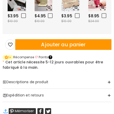
$3.95
$4.95
$3.95
$8.95
$10.00
$10.00
$10.00
$24.00
Ajouter au panier
Récompense
17
Points
1
×
*
Cet article nécessite
5-12 jours ouvrables pour être
fabriqué à la main.
Descriptions de produit
Item#
:
DRJK0687
Expédition et retours
·
Livraison gratuite
Mémoriser
Livraison standard
:
9-18
Jours ouvrables