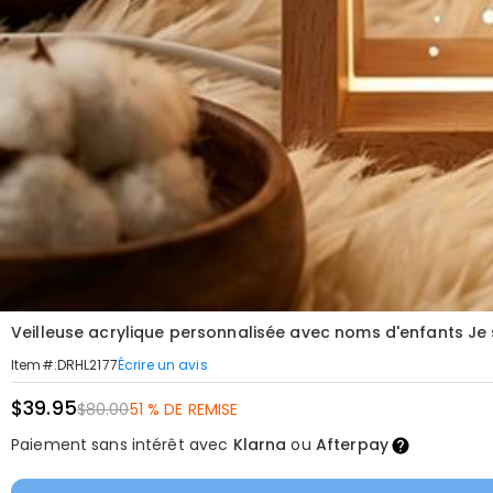
Veilleuse acrylique personnalisée avec noms d'enfants Je 
Écrire un avis
Item#
:
DRHL2177
$39.95
$80.00
51 % DE REMISE
Paiement sans intérêt avec
Klarna
ou
Afterpay