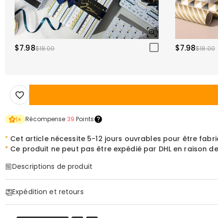
$7.98
$7.98
$18.00
$18.00
Récompense
39
Points
1
×
*
Cet article nécessite 5-12 jours ouvrables pour être fabri
*
Ce produit ne peut pas être expédié par DHL en raison de l'
Descriptions de produit
Item#
:
DRHL2177
Expédition et retours
Veilleuse Personnalisée "Héritage Galactique" Il
·
Livraison gratuite