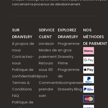
concernant le processus de désabonnement.
SUR
SERVICE
EXPLOREZ
NOS
DRAWELRY
CLIENT
DRAWELRY
MÉTHODES
DE PAIEMENT
À propos de
Livraison
Programme
nous
Modes de
en gros
Contactez-
paiement
Drawelry
nous
Retours
Prime
Politique de
sous 60
Programme
confidentialité
jours
de
Termes &
Comment
récompenses
Conditions
prendre
Drawelry Blog
FAQ
soin
Politique de