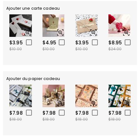
Ajouter une carte cadeau
$3.95
$4.95
$3.95
$8.95
$10.00
$10.00
$10.00
$24.00
Ajouter du papier cadeau
$7.98
$7.98
$7.98
$7.98
$18.00
$18.00
$18.00
$18.00