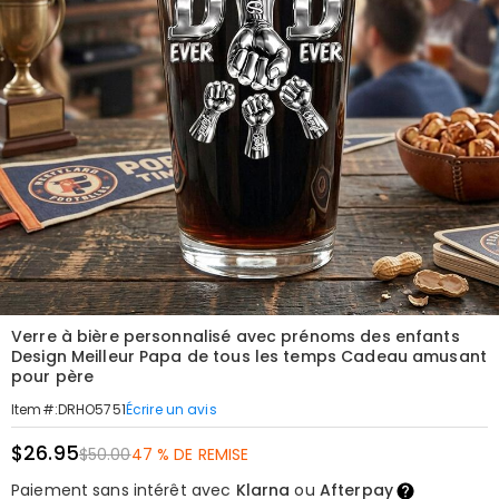
Verre à bière personnalisé avec prénoms des enfants
Design Meilleur Papa de tous les temps Cadeau amusant
pour père
Écrire un avis
Item#
:
DRHO5751
$26.95
$50.00
47 % DE REMISE
Paiement sans intérêt avec
Klarna
ou
Afterpay