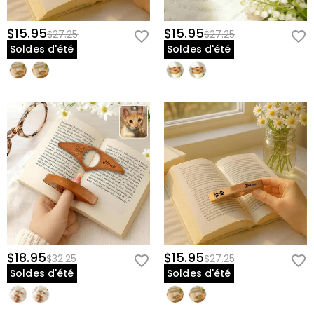
$15.95
$15.95
$27.25
$27.25
Soldes d'été
Soldes d'été
$18.95
$15.95
$32.25
$27.25
Soldes d'été
Soldes d'été