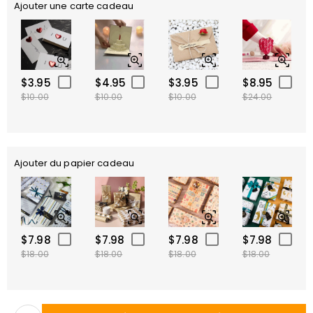
Ajouter une carte cadeau
$3.95
$4.95
$3.95
$8.95
$10.00
$10.00
$10.00
$24.00
Ajouter du papier cadeau
$7.98
$7.98
$7.98
$7.98
$18.00
$18.00
$18.00
$18.00