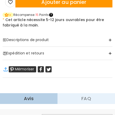
Ajouter au panier
Récompense
15
Points
1
×
*
Cet article nécessite
5-12 jours ouvrables pour être
fabriqué à la main.
Descriptions de produit
Item#
:
DRHO5064
Expédition et retours
·
Livraison gratuite
Mémoriser
Livraison standard
:
9-18
Jours ouvrables
$13.99 (Commandes < $69.00)
Gratuit (Commandes > $69.00)
Livraison express
:
5-8
Jours ouvrables
$25.99 (Commandes < $169.00)
Gratuit (Commandes > $169.00)
En savoir plus
Avis
FAQ
·
Retour dans les 60 jours
Nous voulons que vous vous sentiez à l'aise et en confiance