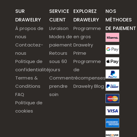
SUR
SERVICE
EXPLOREZ
NOS
DRAWELRY
CLIENT
DRAWELRY
MÉTHODES
DE PAIEMENT
À propos de
Livraison
Programme
nous
Modes de
en gros
Contactez-
paiement
Drawelry
nous
Retours
Prime
Politique de
sous 60
Programme
confidentialité
jours
de
Termes &
Comment
récompenses
Conditions
prendre
Drawelry Blog
FAQ
soin
Politique de
cookies