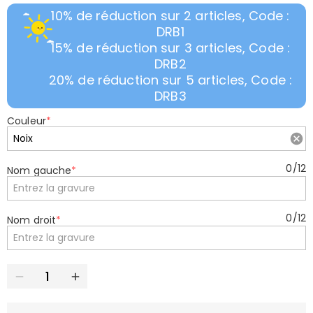
10% de réduction sur 2 articles, Code :
DRB1
15% de réduction sur 3 articles, Code :
DRB2
20% de réduction sur 5 articles, Code :
DRB3
Couleur
*
0
/
12
Nom gauche
*
0
/
12
Nom droit
*