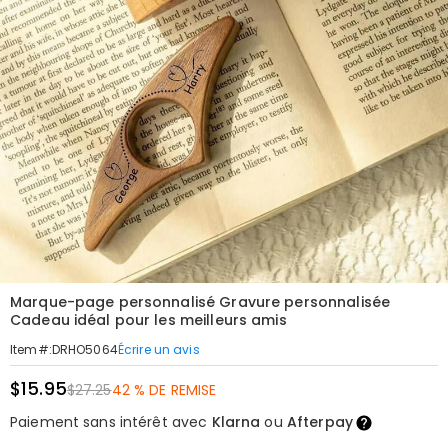
Marque-page personnalisé Gravure personnalisée
Cadeau idéal pour les meilleurs amis
Écrire un avis
Item#
:
DRHO5064
$15.95
$27.25
42 % DE REMISE
Paiement sans intérêt avec
Klarna
ou
Afterpay