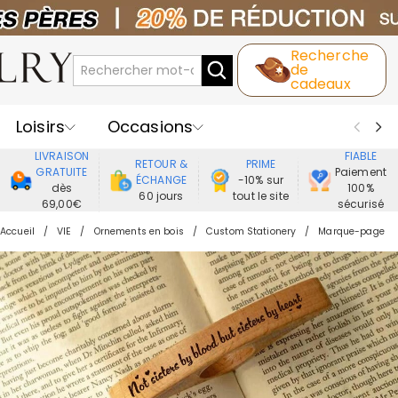
Recherche
de
cadeaux
Loisirs
Occasions
LIVRAISON
FIABLE
RETOUR &
PRIME
Destinataires
Meilleure Ventes
GRATUITE
Paiement
ÉCHANGE
-10% sur
dès
100%
60 jours
tout le site
69,00€
sécurisé
Nouveaux
Bijoux
Maison&Vie
Accueil
VIE
Ornements en bois
Custom Stationery
Marque-page
Vêtement