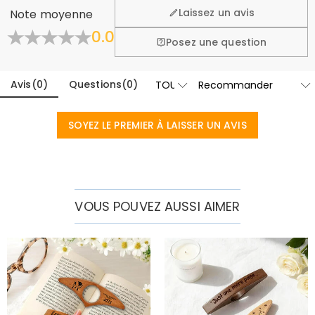
lors de vos achats, c'est pourquoi nous offrons une
Laissez un avis
Note moyenne
politique de retour et d'échange facile de 60 jours.
0.0
En savoir plus
Posez une question
Avis
(
0
)
Questions
(
0
)
SOYEZ LE PREMIER À LAISSER UN AVIS
VOUS POUVEZ AUSSI AIMER