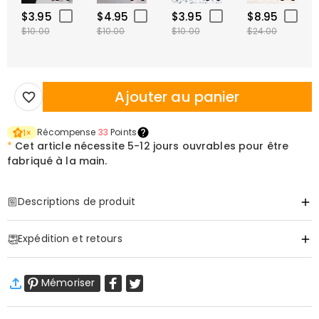
$3.95
$4.95
$3.95
$8.95
$10.00
$10.00
$10.00
$24.00
Ajouter au panier
Récompense
33
Points
1
×
*
Cet article nécessite
5-12 jours ouvrables pour être
fabriqué à la main.
Descriptions de produit
Item#
:
DRJN1672
Expédition et retours
Un Collier de Bowling Personnalisé pour
·
Livraison gratuite
Célébrer Sa Passion pour les Pistes
Mémoriser
Livraison standard
:
9-18
Jours ouvrables
$13.99 (Commandes < $69.00)
Gratuit (Commandes > $69.00)
Présentation du Produit
Livraison express
:
5-8
Jours ouvrables