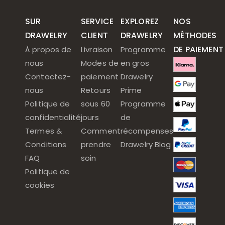
SUR
SERVICE
EXPLOREZ
NOS
DRAWELRY
CLIENT
DRAWELRY
MÉTHODES
DE PAIEMENT
À propos de
Livraison
Programme
nous
Modes de
en gros
Contactez-
paiement
Drawelry
nous
Retours
Prime
Politique de
sous 60
Programme
confidentialité
jours
de
Termes &
Comment
récompenses
Conditions
prendre
Drawelry Blog
FAQ
soin
Politique de
cookies