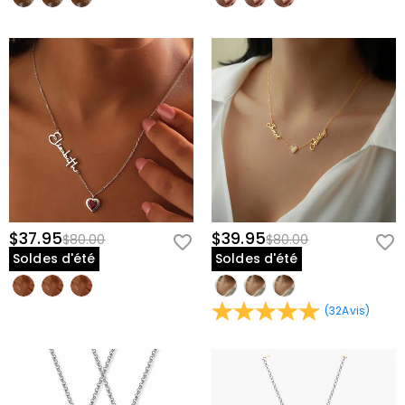
$37.95
$39.95
$80.00
$80.00
Soldes d'été
Soldes d'été
(
32
Avis
)