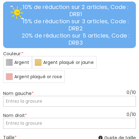
10% de réduction sur 2 articles, Code :
DRB1
15% de réduction sur 3 articles, Code :
DRB2
20% de réduction sur 5 articles, Code :
DRB3
Couleur:
*
Argent
Argent plaqué or jaune
Argent plaqué or rose
0
/
10
Nom gauche
*
0
/
10
Nom droit
*
Taille
*
Guide de taille