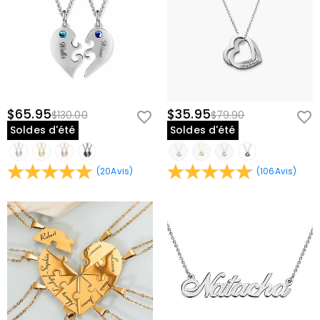
$65.95
$35.95
$130.00
$79.90
Soldes d'été
Soldes d'été
(
20
Avis
)
(
106
Avis
)