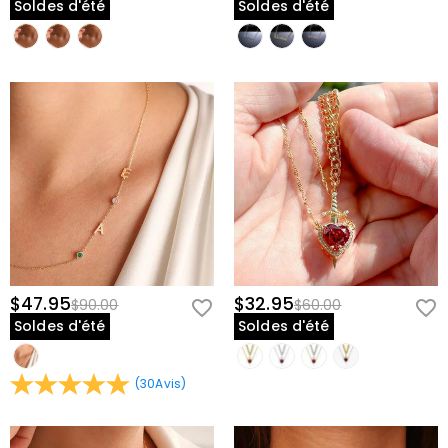
Soldes d'été
Soldes d'été
$47.95
$32.95
$90.00
$60.00
Soldes d'été
Soldes d'été
(
30
Avis
)