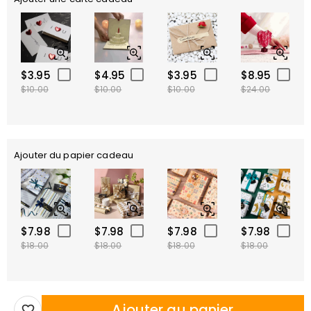
$3.95
$4.95
$3.95
$8.95
$10.00
$10.00
$10.00
$24.00
Ajouter du papier cadeau
$7.98
$7.98
$7.98
$7.98
$18.00
$18.00
$18.00
$18.00
Ajouter au panier