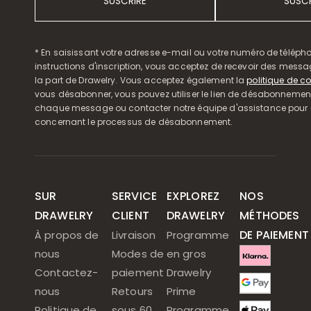
SUSCRIRE
SUSCR
* En saisissant votre adresse e-mail ou votre numéro de télépho
instructions d'inscription, vous acceptez de recevoir des mess
la part de Drawelry. Vous acceptez également la
politique de co
vous désabonner, vous pouvez utiliser le lien de désabonnemen
chaque message ou contacter notre équipe d'assistance pour o
concernant le processus de désabonnement.
SUR
SERVICE
EXPLOREZ
NOS
DRAWELRY
CLIENT
DRAWELRY
MÉTHODES
DE PAIEMENT
À propos de
Livraison
Programme
nous
Modes de
en gros
Contactez-
paiement
Drawelry
nous
Retours
Prime
Politique de
sous 60
Programme