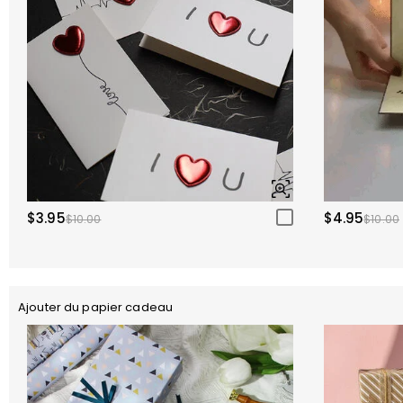
$3.95
$4.95
$10.00
$10.00
Ajouter du papier cadeau