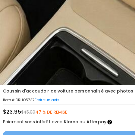
Coussin d'accoudoir de voiture personnalisé avec photos 
Écrire un avis
Item#
:
DRHO5737
$23.95
$45.00
47 % DE REMISE
Paiement sans intérêt avec
Klarna
ou
Afterpay