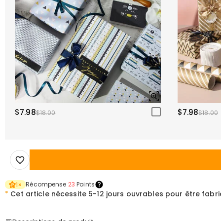
$7.98
$7.98
$18.00
$18.00
Récompense
23
Points
1
×
*
Cet article nécessite
5-12 jours ouvrables pour être fabr