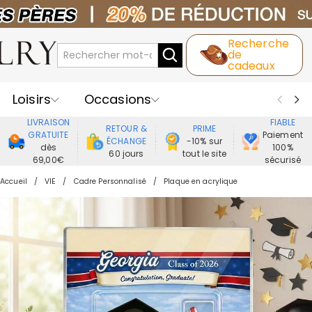
Recherche
de
cadeaux
Loisirs
Occasions
LIVRAISON
FIABLE
RETOUR &
PRIME
Destinataires
Meilleure Ventes
GRATUITE
Paiement
ÉCHANGE
-10% sur
dès
100%
60 jours
tout le site
69,00€
sécurisé
Nouveaux
Bijoux
Maison&Vie
Accueil
VIE
Cadre Personnalisé
Plaque en acrylique
Vêtement