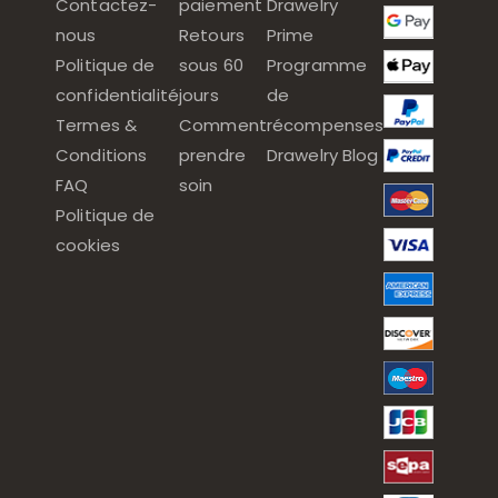
Contactez-
paiement
Drawelry
nous
Retours
Prime
Politique de
sous 60
Programme
confidentialité
jours
de
Termes &
Comment
récompenses
Conditions
prendre
Drawelry Blog
FAQ
soin
Politique de
cookies