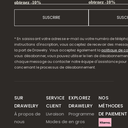
obtenez -10%
obtenez -10%
SUSCRIRE
SUSCR
* En saisissant votre adresse e-mail ou votre numéro de télépho
instructions d'inscription, vous acceptez de recevoir des mess
la part de Drawelry. Vous acceptez également la
politique de co
vous désabonner, vous pouvez utiliser le lien de désabonnemen
chaque message ou contacter notre équipe d'assistance pour o
concernant le processus de désabonnement.
SUR
SERVICE
EXPLOREZ
NOS
DRAWELRY
CLIENT
DRAWELRY
MÉTHODES
DE PAIEMENT
À propos de
Livraison
Programme
nous
Modes de
en gros