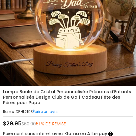
Lampe Boule de Cristal Personnalisée Prénoms d'Enfants
Personnalisés Design Club de Golf Cadeau Fête des
Pères pour Papa
Écrire un avis
Item#
:
DRHL2193
$29.95
$60.00
51 % DE REMISE
Paiement sans intérêt avec
Klarna
ou
Afterpay