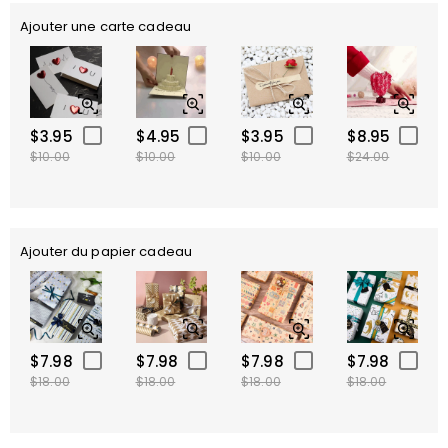
Ajouter une carte cadeau
$3.95
$4.95
$3.95
$8.95
$10.00
$10.00
$10.00
$24.00
Ajouter du papier cadeau
$7.98
$7.98
$7.98
$7.98
$18.00
$18.00
$18.00
$18.00