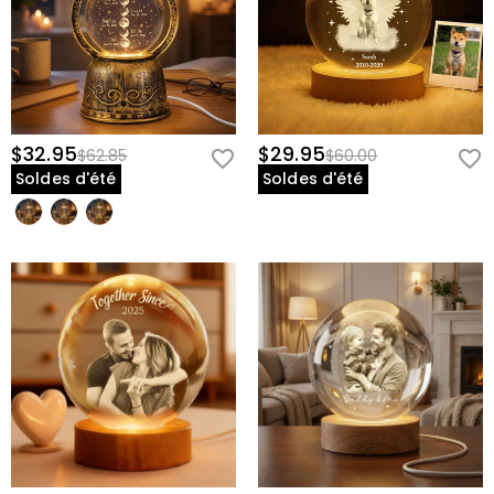
$32.95
$29.95
$62.85
$60.00
Soldes d'été
Soldes d'été