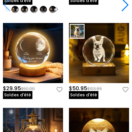
Soldes d'été
Soldes d'été
$29.95
$50.95
$60.00
$103.85
Soldes d'été
Soldes d'été