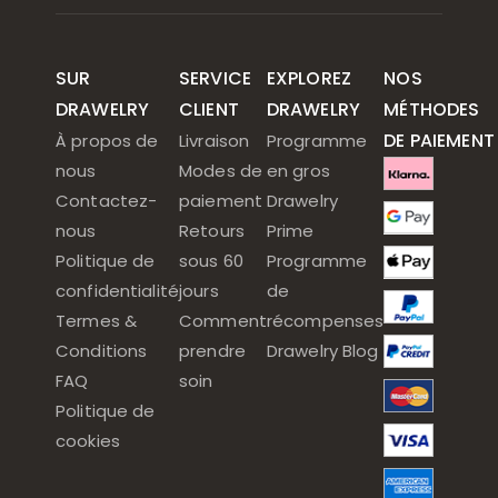
SUR
SERVICE
EXPLOREZ
NOS
DRAWELRY
CLIENT
DRAWELRY
MÉTHODES
DE PAIEMENT
À propos de
Livraison
Programme
nous
Modes de
en gros
Contactez-
paiement
Drawelry
nous
Retours
Prime
Politique de
sous 60
Programme
confidentialité
jours
de
Termes &
Comment
récompenses
Conditions
prendre
Drawelry Blog
FAQ
soin
Politique de
cookies