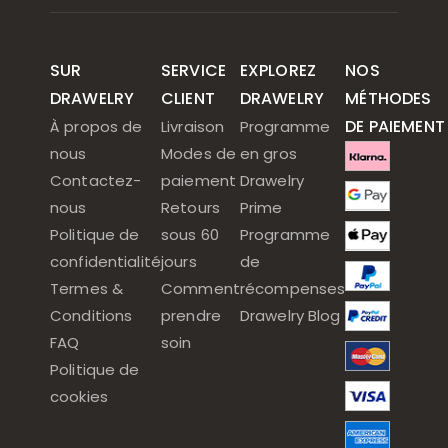
SUR
SERVICE
EXPLOREZ
NOS
DRAWELRY
CLIENT
DRAWELRY
MÉTHODES
DE PAIEMENT
À propos de
Livraison
Programme
nous
Modes de
en gros
Contactez-
paiement
Drawelry
nous
Retours
Prime
Politique de
sous 60
Programme
confidentialité
jours
de
Termes &
Comment
récompenses
Conditions
prendre
Drawelry Blog
FAQ
soin
Politique de
cookies