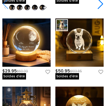
Soldes d'été
Soldes d'été
$29.95
$50.95
$60.00
$103.85
Soldes d'été
Soldes d'été