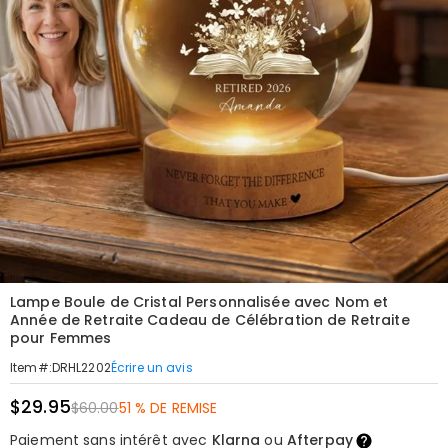
Lampe Boule de Cristal Personnalisée avec Nom et
Année de Retraite Cadeau de Célébration de Retraite
pour Femmes
Écrire un avis
Item#
:
DRHL2202
$29.95
$60.00
51 % DE REMISE
Paiement sans intérêt avec
Klarna
ou
Afterpay