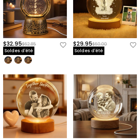
$32.95
$29.95
$62.85
$60.00
Soldes d'été
Soldes d'été