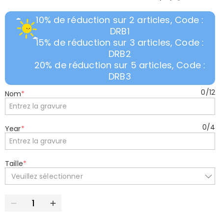
10% de réduction sur 2 articles, Code :
DRB1
15% de réduction sur 3 articles, Code :
DRB2
20% de réduction sur 5 articles, Code :
DRB3
0
/
12
Nom
*
0
/
4
Year
*
Taille
*
Veuillez sélectionner