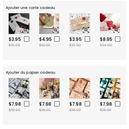
Ajouter une carte cadeau
$3.95
$4.95
$3.95
$8.95
$10.00
$10.00
$10.00
$24.00
Ajouter du papier cadeau
$7.98
$7.98
$7.98
$7.98
$18.00
$18.00
$18.00
$18.00