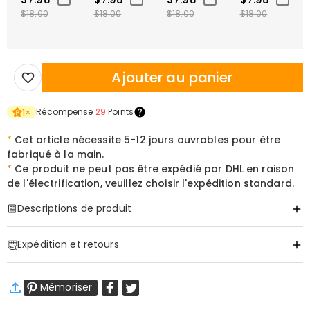
$18.00
$18.00
$18.00
$18.00
Ajouter au panier
Récompense
29
Points
1
×
*
Cet article nécessite 5-12 jours ouvrables pour être
fabriqué à la main.
*
Ce produit ne peut pas être expédié par DHL en raison
de l'électrification, veuillez choisir l'expédition standard.
Descriptions de produit
Item#
:
DRHL2216
Expédition et retours
La Lumière Qui Honore Son Plus Grand Héritage
·
Livraison gratuite
Transformez son souvenir préféré en une pièce maîtresse
Mémoriser
Livraison standard
:
9-18
Jours ouvrables
rayonnante qui parle plus fort que les mots. Cette Lampe Photo en
$13.99 (Commandes < $69.00)
Gratuit (Commandes > $69.00)