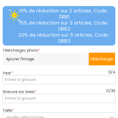
10% de réduction sur 2 articles, Code :
DRB1
15% de réduction sur 3 articles, Code :
DRB2
20% de réduction sur 5 articles, Code :
DRB3
Téléchargez photo
*
Ajouter l'image
Télécharger
0
/
4
Year
*
0
/
30
Gravure sur base
*
Taille
*
Veuillez sélectionner