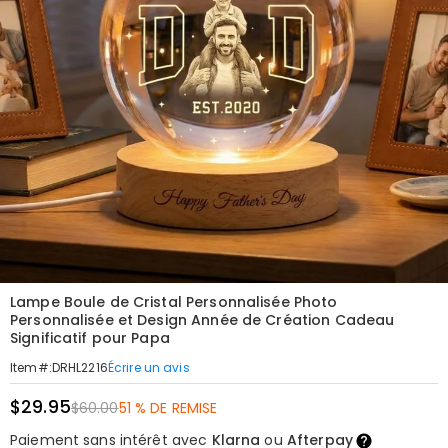
Lampe Boule de Cristal Personnalisée Photo
Personnalisée et Design Année de Création Cadeau
Significatif pour Papa
Écrire un avis
Item#
:
DRHL2216
$29.95
$60.00
51 % DE REMISE
Paiement sans intérêt avec
Klarna
ou
Afterpay