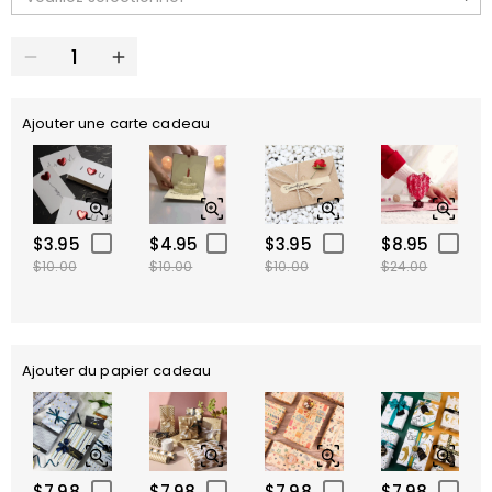
Ajouter une carte cadeau
$3.95
$4.95
$3.95
$8.95
$10.00
$10.00
$10.00
$24.00
Ajouter du papier cadeau
$7.98
$7.98
$7.98
$7.98