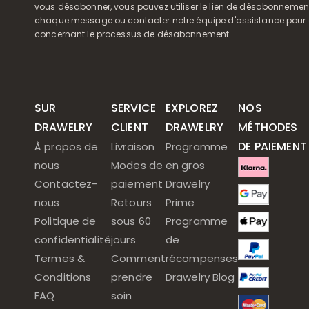
vous désabonner, vous pouvez utiliser le lien de désabonnemen
chaque message ou contacter notre équipe d'assistance pour o
concernant le processus de désabonnement.
SUR
SERVICE
EXPLOREZ
NOS
DRAWELRY
CLIENT
DRAWELRY
MÉTHODES
DE PAIEMENT
À propos de
Livraison
Programme
nous
Modes de
en gros
Contactez-
paiement
Drawelry
nous
Retours
Prime
Politique de
sous 60
Programme
confidentialité
jours
de
Termes &
Comment
récompenses
Conditions
prendre
Drawelry Blog
FAQ
soin