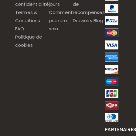
confidentialité
jours
de
Termes &
Comment
récompenses
Conditions
prendre
Drawelry Blog
FAQ
soin
Politique de
cookies
PARTENAIRE