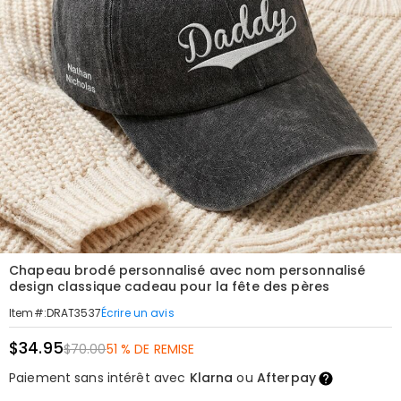
Chapeau brodé personnalisé avec nom personnalisé
design classique cadeau pour la fête des pères
Écrire un avis
Item#
:
DRAT3537
$34.95
$70.00
51 % DE REMISE
Paiement sans intérêt avec
Klarna
ou
Afterpay