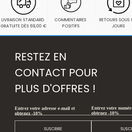
LIVRAISON STANDARD 
COMMENTAIRES 
RETOURS SOUS 6
GRATUITE DÈS 69,00 €
POSITIFS
JOURS
RESTEZ EN
CONTACT POUR
PLUS D'OFFRES !
Entrez votre numéro
Entrez votre adresse e-mail et
obtenez -10%
obtenez -10%
SUSCRIRE
SUSCR