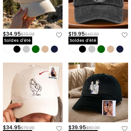
$34.95
$19.95
$70.00
$40.00
Soldes d'été
Soldes d'été
$34.95
$39.95
$70.00
$80.00