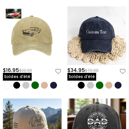
$16.95
$34.95
$32.00
$70.00
Soldes d'été
Soldes d'été