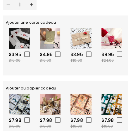
Ajouter une carte cadeau
$3.95
$4.95
$3.95
$8.95
$10.00
$10.00
$10.00
$24.00
Ajouter du papier cadeau
$7.98
$7.98
$7.98
$7.98
$18.00
$18.00
$18.00
$18.00