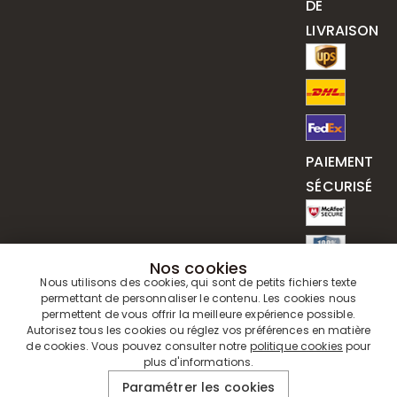
DE
LIVRAISON
PAIEMENT
SÉCURISÉ
Nos cookies
Nous utilisons des cookies, qui sont de petits fichiers texte
permettant de personnaliser le contenu. Les cookies nous
permettent de vous offrir la meilleure expérience possible.
Autorisez tous les cookies ou réglez vos préférences en matière
de cookies. Vous pouvez consulter notre
politique cookies
pour
plus d'informations.
© 2019 - 2026
Drawelry
. Tous Droits Réservés.
Paramétrer les cookies