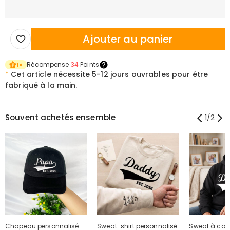
Ajouter au panier
Récompense
34
Points
1
×
*
Cet article nécessite
5-12 jours ouvrables pour être
fabriqué à la main.
Souvent achetés ensemble
1
/
2
Chapeau personnalisé
Sweat-shirt personnalisé
Sweat à ca