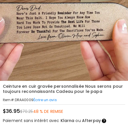
Ceinture en cuir gravée personnalisée Nous serons pour
toujours reconnaissants Cadeau pour le papa
Écrire un avis
Item#
:
DRAA0009
$36.95
$70.25
48 % DE REMISE
Paiement sans intérêt avec
Klarna
ou
Afterpay