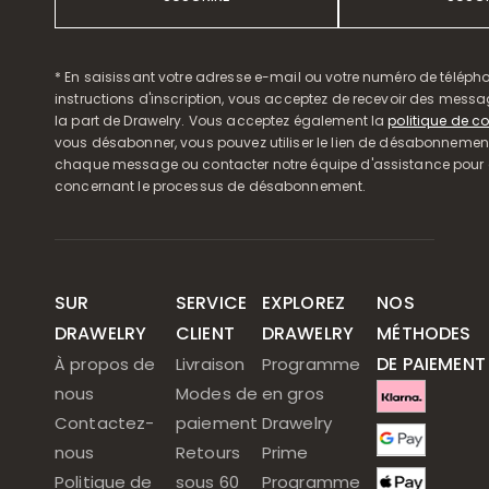
* En saisissant votre adresse e-mail ou votre numéro de télépho
instructions d'inscription, vous acceptez de recevoir des mess
la part de Drawelry. Vous acceptez également la
politique de co
vous désabonner, vous pouvez utiliser le lien de désabonnemen
chaque message ou contacter notre équipe d'assistance pour o
concernant le processus de désabonnement.
SUR
SERVICE
EXPLOREZ
NOS
DRAWELRY
CLIENT
DRAWELRY
MÉTHODES
DE PAIEMENT
À propos de
Livraison
Programme
nous
Modes de
en gros
Contactez-
paiement
Drawelry
nous
Retours
Prime
Politique de
sous 60
Programme