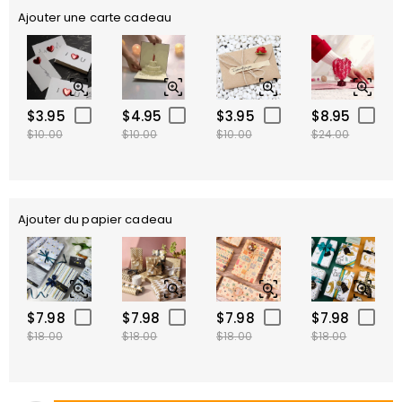
Ajouter une carte cadeau
$3.95
$4.95
$3.95
$8.95
$10.00
$10.00
$10.00
$24.00
Ajouter du papier cadeau
$7.98
$7.98
$7.98
$7.98
$18.00
$18.00
$18.00
$18.00