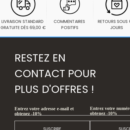
LIVRAISON STANDARD 
COMMENTAIRES 
RETOURS SOUS 6
GRATUITE DÈS 69,00 €
POSITIFS
JOURS
RESTEZ EN
CONTACT POUR
PLUS D'OFFRES !
Entrez votre numéro
Entrez votre adresse e-mail et
obtenez -10%
obtenez -10%
SUSCRIRE
SUSCR