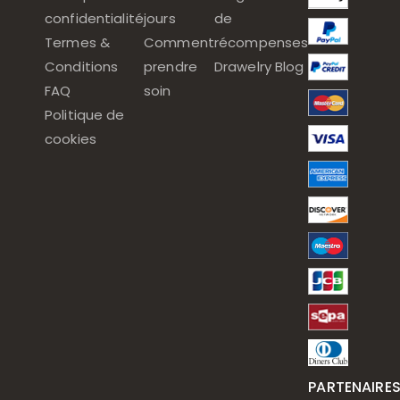
confidentialité
jours
de
Termes &
Comment
récompenses
Conditions
prendre
Drawelry Blog
FAQ
soin
Politique de
cookies
PARTENAIRE