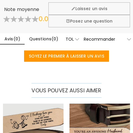
lors de vos achats, c'est pourquoi nous offrons une
Laissez un avis
Note moyenne
politique de retour et d'échange facile de 60 jours.
0.0
En savoir plus
Posez une question
Avis
(
0
)
Questions
(
0
)
SOYEZ LE PREMIER À LAISSER UN AVIS
VOUS POUVEZ AUSSI AIMER