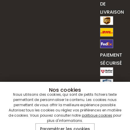
DE
LIVRAISON
PAIEMENT
SÉCURISÉ
Nos cookies
Nous utilisons des cookies, qui sont de petits fichiers texte
permettant de personnaliser le contenu. Les cookies nous
permettent de vous offrir la meilleure expérience possible.
Autorisez tous les cookies ou réglez vos préférences en matière
de cookies. Vous pouvez consulter notre
politique cookies
pour
plus d'informations.
© 2019 - 2026
Drawelry
. Tous Droits Réservés.
Paramétrer les cookies