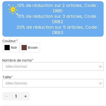
10% de réduction sur 2 articles, Code :
DRB1
15% de réduction sur 3 articles, Code :
DRB2
20% de réduction sur 5 articles, Code :
DRB3
Couleur:
*
Noir
Brown
Nombre de noms
*
Sélectionnez
Taille
*
Sélectionnez