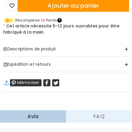
Ajouter au panier
Récompense
36
Points
1
×
*
Cet article nécessite
5-12 jours ouvrables pour être
fabriqué à la main.
Descriptions de produit
Item#
:
DRAA0009
Expédition et retours
·
Livraison gratuite
Mémoriser
Livraison standard
:
9-18
Jours ouvrables
$13.99 (Commandes < $69.00)
Gratuit (Commandes > $69.00)
Livraison express
:
5-8
Jours ouvrables
$25.99 (Commandes < $169.00)
Gratuit (Commandes > $169.00)
En savoir plus
Avis
FAQ
·
Retour dans les 60 jours
Nous voulons que vous vous sentiez à l'aise et en confiance