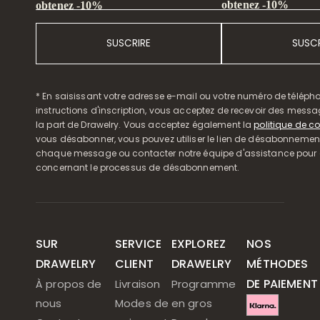
obtenez -10%
obtenez -10%
SUSCRIRE
SUSCR
* En saisissant votre adresse e-mail ou votre numéro de télépho
instructions d'inscription, vous acceptez de recevoir des mess
la part de Drawelry. Vous acceptez également la
politique de co
vous désabonner, vous pouvez utiliser le lien de désabonnemen
chaque message ou contacter notre équipe d'assistance pour o
concernant le processus de désabonnement.
SUR
SERVICE
EXPLOREZ
NOS
DRAWELRY
CLIENT
DRAWELRY
MÉTHODES
DE PAIEMENT
À propos de
Livraison
Programme
nous
Modes de
en gros