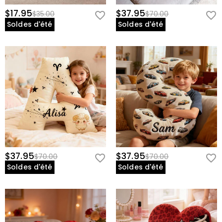
$17.95
$37.95
$35.00
$70.00
Soldes d'été
Soldes d'été
$37.95
$37.95
$70.00
$70.00
Soldes d'été
Soldes d'été