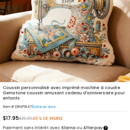
Coussin personnalisé avec imprimé machine à coudre
Gemstone coussin amusant cadeau d'anniversaire pour
enfants
Écrire un avis
Item#
:
DRHP1847
$17.95
$35.00
49 % DE REMISE
Paiement sans intérêt avec
Klarna
ou
Afterpay