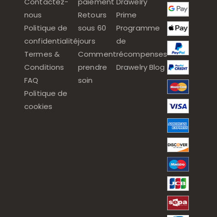
Contactez-
paiement
Drawelry
nous
Retours
Prime
Politique de
sous 60
Programme
confidentialité
jours
de
Termes &
Comment
récompenses
Conditions
prendre
Drawelry Blog
FAQ
soin
Politique de
cookies