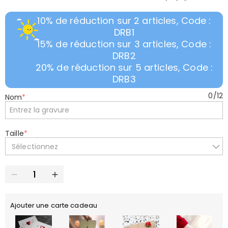
10% de réduction sur 2 articles, Code :
DRB1
15% de réduction sur 3 articles, Code :
DRB2
20% de réduction sur 5 articles, Code :
DRB3
0
/
12
Nom
*
Taille
*
Sélectionnez
Ajouter une carte cadeau