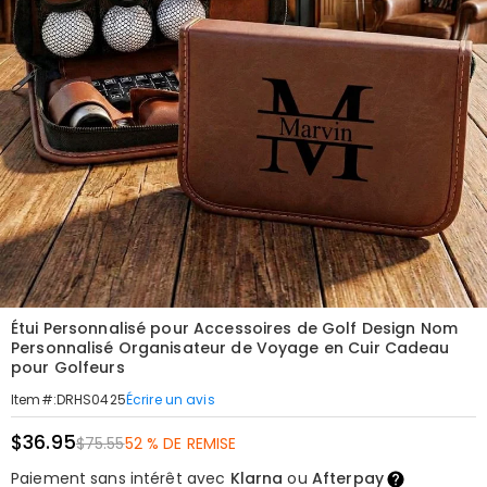
Étui Personnalisé pour Accessoires de Golf Design Nom
Personnalisé Organisateur de Voyage en Cuir Cadeau
pour Golfeurs
Écrire un avis
Item#
:
DRHS0425
$36.95
$75.55
52 % DE REMISE
Paiement sans intérêt avec
Klarna
ou
Afterpay