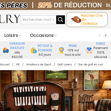
Recherche
de
cadeaux
Loisirs
Occasions
LIVRAISON
FIABLE
RETOUR &
PRIME
Destinataires
Meilleure Ventes
GRATUITE
Paiement
ÉCHANGE
-10% sur
dès
100%
60 jours
tout le site
69,00€
sécurisé
Nouveaux
Bijoux
Maison&Vie
Accueil
VIE
Amateurs de Sport
Golf Lovers
Sac de golf en cuir
Vêtement