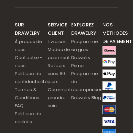
SUR
SERVICE
EXPLOREZ
NOS
DRAWELRY
CLIENT
DRAWELRY
MÉTHODES
DE PAIEMENT
À propos de
Livraison
Programme
nous
Modes de
en gros
Contactez-
paiement
Drawelry
nous
Retours
Prime
Politique de
sous 60
Programme
confidentialité
jours
de
Termes &
Comment
récompenses
Conditions
prendre
Drawelry Blog
FAQ
soin
Politique de
cookies