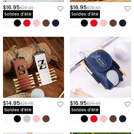
$16.95
$16.95
$28.45
$28.45
Soldes d'été
Soldes d'été
$14.95
$16.95
$26.95
$28.45
Soldes d'été
Soldes d'été