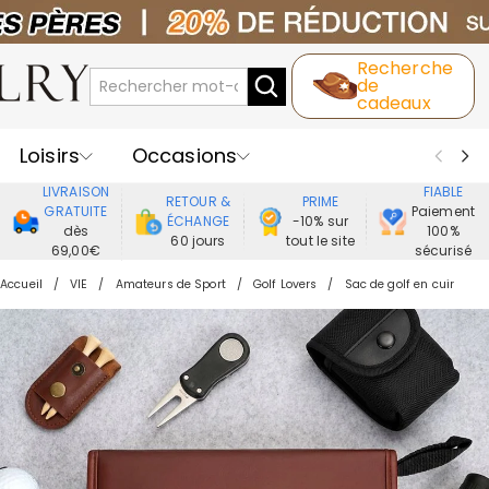
Recherche
de
cadeaux
Loisirs
Occasions
LIVRAISON
FIABLE
RETOUR &
PRIME
Destinataires
Meilleure Ventes
GRATUITE
Paiement
ÉCHANGE
-10% sur
dès
100%
60 jours
tout le site
69,00€
sécurisé
Nouveaux
Bijoux
Maison&Vie
Accueil
VIE
Amateurs de Sport
Golf Lovers
Sac de golf en cuir
Vêtement