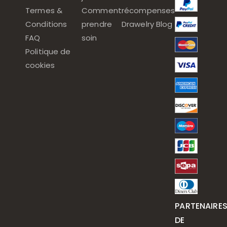
Termes &
Comment
récompenses
Conditions
prendre
Drawelry Blog
FAQ
soin
Politique de
cookies
PARTENAIRE
DE