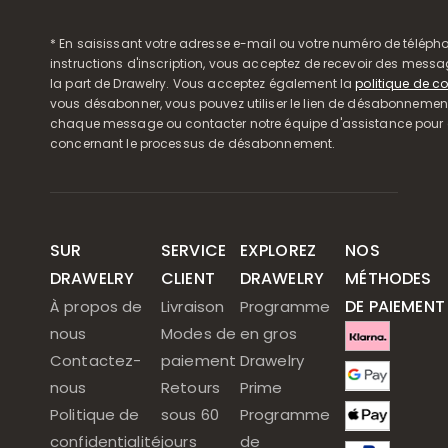
* En saisissant votre adresse e-mail ou votre numéro de télépho
instructions d'inscription, vous acceptez de recevoir des mess
la part de Drawelry. Vous acceptez également la
politique de co
vous désabonner, vous pouvez utiliser le lien de désabonnemen
chaque message ou contacter notre équipe d'assistance pour o
concernant le processus de désabonnement.
SUR
SERVICE
EXPLOREZ
NOS
DRAWELRY
CLIENT
DRAWELRY
MÉTHODES
DE PAIEMENT
À propos de
Livraison
Programme
nous
Modes de
en gros
Contactez-
paiement
Drawelry
nous
Retours
Prime
Politique de
sous 60
Programme
confidentialité
jours
de