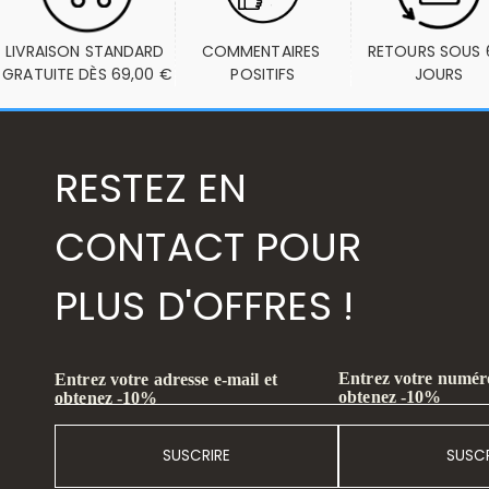
LIVRAISON STANDARD 
COMMENTAIRES 
RETOURS SOUS 6
GRATUITE DÈS 69,00 €
POSITIFS
JOURS
RESTEZ EN
CONTACT POUR
PLUS D'OFFRES !
Entrez votre numéro
Entrez votre adresse e-mail et
obtenez -10%
obtenez -10%
SUSCRIRE
SUSCR