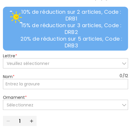
10% de réduction sur 2 articles, Code :
DRB1
15% de réduction sur 3 articles, Code :
DRB2
20% de réduction sur 5 articles, Code :
DRB3
Lettre
*
Veuillez sélectionner
0
/
12
Nom
*
Ornament
*
Sélectionnez