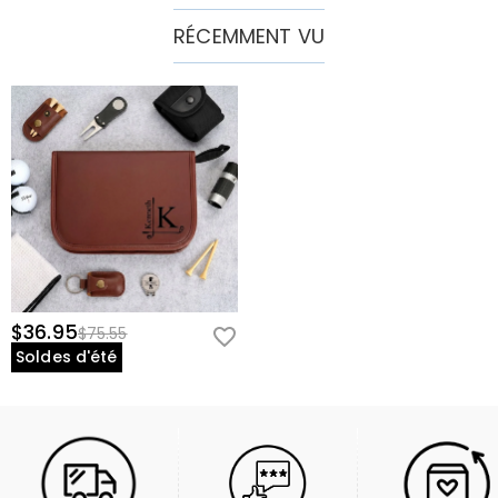
RÉCEMMENT VU
$36.95
$75.55
Soldes d'été