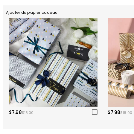
Ajouter du papier cadeau
$7.98
$7.98
$18.00
$18.00