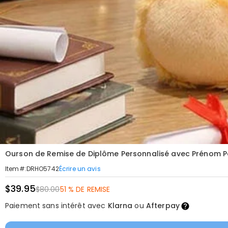
Ourson de Remise de Diplôme Personnalisé avec Prénom P
Écrire un avis
Item#
:
DRHO5742
$39.95
$80.00
51 % DE REMISE
Paiement sans intérêt avec
Klarna
ou
Afterpay