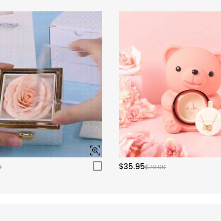
$35.95
0
$70.00