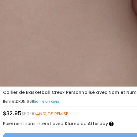
Collier de Basketball Creux Personnalisé avec Nom et Num
Écrire un avis
Item#
:
DRJN1669
$32.95
$60.00
46 % DE REMISE
Paiement sans intérêt avec
Klarna
ou
Afterpay