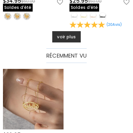
$34.95
$25.95
$60.00
$50.00
Soldes d'été
Soldes d'été
(
20
Avis
)
voir plus
RÉCEMMENT VU