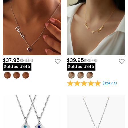
$37.95
$39.95
$80.00
$80.00
Soldes d'été
Soldes d'été
(
32
Avis
)