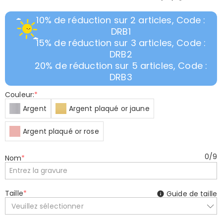
10% de réduction sur 2 articles, Code :
DRB1
15% de réduction sur 3 articles, Code :
DRB2
20% de réduction sur 5 articles, Code :
DRB3
Couleur:
*
Argent
Argent plaqué or jaune
Argent plaqué or rose
0
/
9
Nom
*
Taille
*
Guide de taille
Veuillez sélectionner