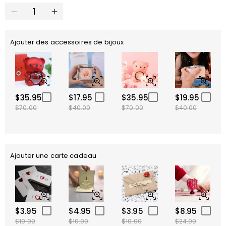
Ajouter des accessoires de bijoux
$35.95
$17.95
$35.95
$19.95
$70.00
$40.00
$70.00
$40.00
Ajouter une carte cadeau
$3.95
$4.95
$3.95
$8.95
$10.00
$10.00
$10.00
$24.00