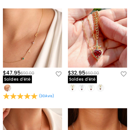
$47.95
$32.95
$90.00
$60.00
Soldes d'été
Soldes d'été
(
30
Avis
)