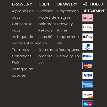
DRAWELRY
CLIENT
DRAWELRY
MÉTHODES
DE PAIEMENT
À propos de
Livraison
Programme
nous
Modes de
en gros
Contactez-
paiement
Drawelry
nous
Retours
Prime
Politique de
sous 60
Programme
confidentialité
jours
de
Termes &
Comment
récompenses
Conditions
prendre
Drawelry Blog
FAQ
soin
Politique de
cookies