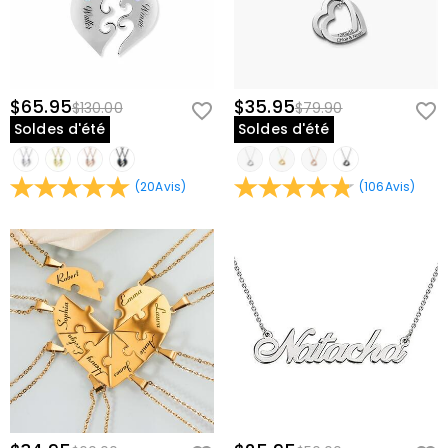
$65.95
$35.95
$130.00
$79.90
Soldes d'été
Soldes d'été
(
20
Avis
)
(
106
Avis
)