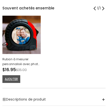
Souvent achetés ensemble
1
/
1
Ruban à mesurer
personnalisé avec photo
Cadeau de fête des
$16.95
$35.00
pères pour le papa qui
aime le jardinage
AJOUTER
Descriptions de produit
Item#
:
DRHO5767