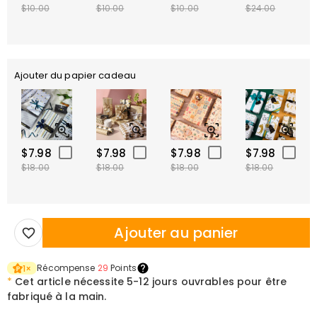
$10.00
$10.00
$10.00
$24.00
Ajouter du papier cadeau
$7.98
$7.98
$7.98
$7.98
$18.00
$18.00
$18.00
$18.00
Ajouter au panier
Récompense
29
Points
1
×
*
Cet article nécessite
5-12 jours ouvrables pour être
fabriqué à la main.