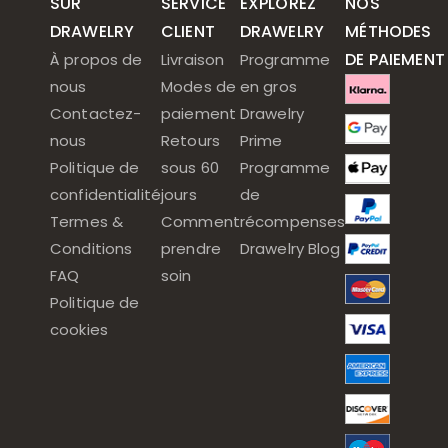
SUR
SERVICE
EXPLOREZ
NOS
DRAWELRY
CLIENT
DRAWELRY
MÉTHODES
DE PAIEMENT
À propos de
Livraison
Programme
nous
Modes de
en gros
Contactez-
paiement
Drawelry
nous
Retours
Prime
Politique de
sous 60
Programme
confidentialité
jours
de
Termes &
Comment
récompenses
Conditions
prendre
Drawelry Blog
FAQ
soin
Politique de
cookies