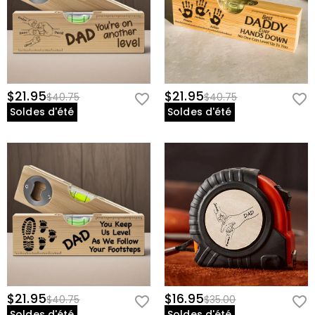
Informations de base
Hauteur (cm)
:
7.3 cm
Largeur (cm)
:
19 cm
$21.95
$21.95
$40.75
$40.75
Soldes d'été
Soldes d'été
$21.95
$16.95
$40.75
$35.00
Soldes d'été
Soldes d'été