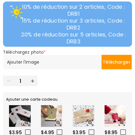
10% de réduction sur 2 articles, Code :
DRB1
15% de réduction sur 3 articles, Code :
DRB2
20% de réduction sur 5 articles, Code :
DRB3
Téléchargez photo
*
Ajouter l'image
Télécharger
Ajouter une carte cadeau
$3.95
$4.95
$3.95
$8.95