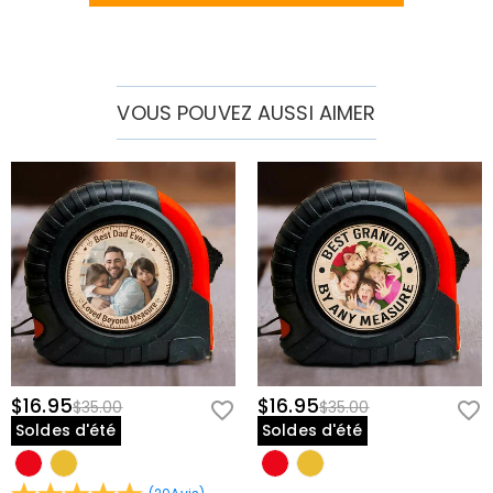
préférés sont toujours à ses côtés.
Le Cadeau Parfait pour la Fête des Pères et Plus Encore :
Éloignez-
vous des gadgets prévisibles et génériques et surprenez-le avec un
souvenir très utile pour son anniversaire, sa retraite ou les fêtes de fin
VOUS POUVEZ AUSSI AIMER
d'année.
Une Source Quotidienne de Fierté :
Fièrement posée sur son établi de
garage, son étagère à outils ou son comptoir d'exposition, cette
pièce personnalisée sert de rappel constant et réconfortant de la
famille qui admire son travail acharné.
Ingénierie Multifonctionnelle pour un Alignement Parfait
Conception Intégrée 3-en-1 :
Combine une visée laser nette, une
règle de mesure de précision intégrée harmonieusement le long de
la base et trois niveaux à bulle distincts pour gérer les tâches de
nivellement horizontal, vertical et à 45 degrés en toute fluidité.
$16.95
$16.95
$35.00
$35.00
Construction Durable et Prise Confortable :
Fabriqué à partir de
Soldes d'été
Soldes d'été
matériaux robustes et résistants aux chocs avec un corps noir
texturé, assurant une prise sécurisée et ergonomique conçue pour