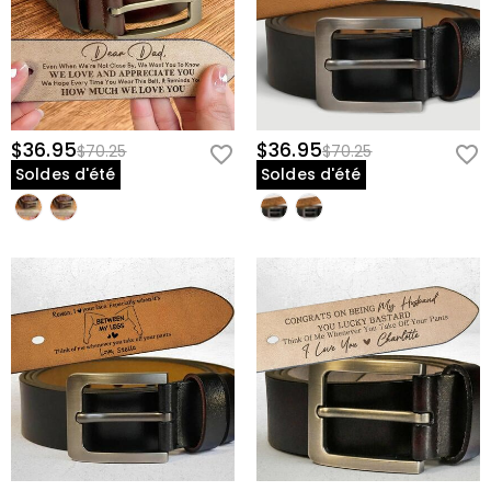
Gravure Laser Artisanale : Vos mots et le graphique iconique "check
de poing" sont profondément gravés dans les fibres du cuir,
garantissant que votre message ne s'écaille jamais, ne s'efface
jamais et ne s'use jamais malgré son travail quotidien acharné.
Quincaillerie Brossée Antique : Une boucle robuste d'inspiration
vintage conçue pour résister aux rigueurs de la vie bien remplie d'un
$36.95
$36.95
$70.25
$70.25
père tout en restant sophistiquée aussi bien dans la salle de réunion
Soldes d'été
Soldes d'été
que dans le jardin.
Personnalisation Double Face : Offre un extérieur fier et masculin pour
le monde entier et un sanctuaire sentimental à l'intérieur réservé
uniquement à ses yeux pendant les moments calmes de sa
journée.
Offrez-lui la force de votre amour à porter à travers tous les hauts
et les bas—créez sa ceinture patrimoniale aujourd'hui.