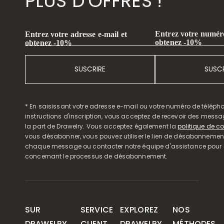
PLUS D'OFFRES !
Entrez votre numéro
Entrez votre adresse e-mail et
obtenez -10%
obtenez -10%
SUSCRIRE
SUSCR
* En saisissant votre adresse e-mail ou votre numéro de télépho
instructions d'inscription, vous acceptez de recevoir des mess
la part de Drawelry. Vous acceptez également la
politique de co
vous désabonner, vous pouvez utiliser le lien de désabonnemen
chaque message ou contacter notre équipe d'assistance pour o
concernant le processus de désabonnement.
SUR
SERVICE
EXPLOREZ
NOS
DRAWELRY
CLIENT
DRAWELRY
MÉTHODES