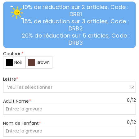
10% de réduction sur 2 articles, Code :
DRB1
15% de réduction sur 3 articles, Code :
DRB2
20% de réduction sur 5 articles, Code :
DRB3
Couleur:
*
Noir
Brown
Lettre
*
Veuillez sélectionner
0
/
12
Adult Name
*
0
/
12
Nom de l'enfant
*