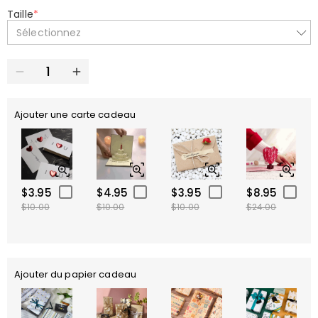
Taille
*
Sélectionnez
Ajouter une carte cadeau
$3.95
$4.95
$3.95
$8.95
$10.00
$10.00
$10.00
$24.00
Ajouter du papier cadeau