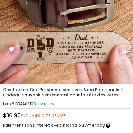
Ceinture en Cuir Personnalisée avec Nom Personnalisé
Cadeau Souvenir Sentimental pour la Fête des Pères
Écrire un avis
Item#
:
DRAA0210
$36.95
$70.25
48 % DE REMISE
Paiement sans intérêt avec
Klarna
ou
Afterpay