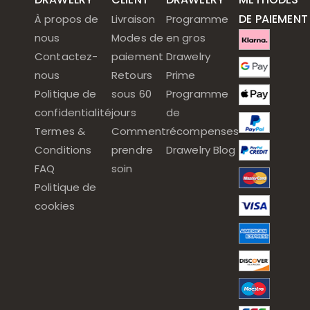
DE PAIEMENT
À propos de
Livraison
Programme
nous
Modes de
en gros
Contactez-
paiement
Drawelry
nous
Retours
Prime
Politique de
sous 60
Programme
confidentialité
jours
de
Termes &
Comment
récompenses
Conditions
prendre
Drawelry Blog
FAQ
soin
Politique de
cookies