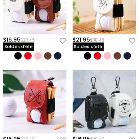
$16.95
$21.95
$28.45
$38.45
Soldes d'été
Soldes d'été