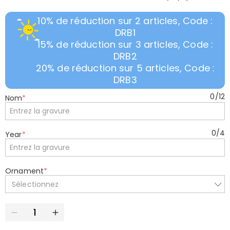
10% de réduction sur 2 articles, Code :
DRB1
15% de réduction sur 3 articles, Code :
DRB2
20% de réduction sur 5 articles, Code :
DRB3
0
/
12
Nom
*
0
/
4
Year
*
Ornament
*
Sélectionnez