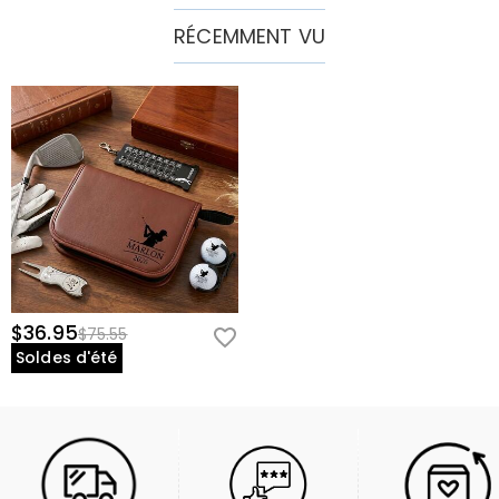
RÉCEMMENT VU
$36.95
$75.55
Soldes d'été