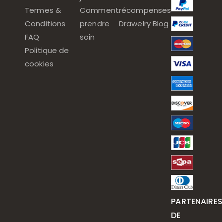
Termes &
Comment
récompenses
Conditions
prendre
Drawelry Blog
FAQ
soin
Politique de
cookies
PARTENAIRE
DE