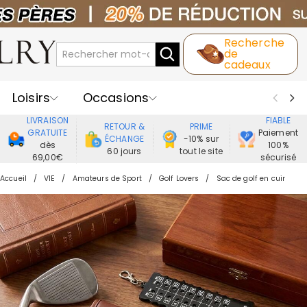
Recherche
de
cadeaux
Loisirs
Occasions
LIVRAISON
FIABLE
RETOUR &
PRIME
Destinataires
Meilleure Ventes
GRATUITE
Paiement
ÉCHANGE
-10% sur
dès
100%
60 jours
tout le site
69,00€
sécurisé
Nouveaux
Bijoux
Maison&Vie
Accueil
VIE
Amateurs de Sport
Golf Lovers
Sac de golf en cuir
Vêtement