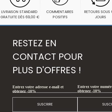
LIVRAISON STANDARD 
COMMENTAIRES 
RETOURS SOUS 6
GRATUITE DÈS 69,00 €
POSITIFS
JOURS
RESTEZ EN
CONTACT POUR
PLUS D'OFFRES !
Entrez votre numéro
Entrez votre adresse e-mail et
obtenez -10%
obtenez -10%
SUSCRIRE
SUSCR