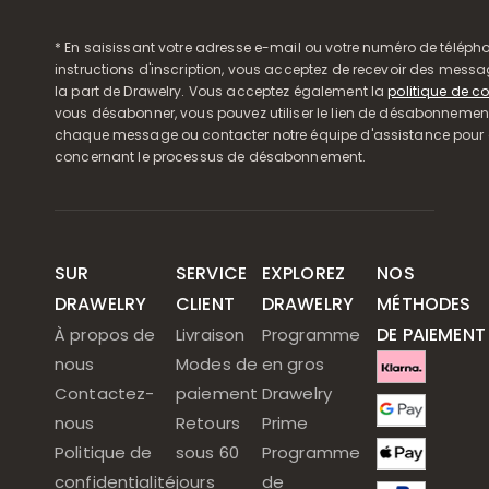
* En saisissant votre adresse e-mail ou votre numéro de télépho
instructions d'inscription, vous acceptez de recevoir des mess
la part de Drawelry. Vous acceptez également la
politique de co
vous désabonner, vous pouvez utiliser le lien de désabonnemen
chaque message ou contacter notre équipe d'assistance pour o
concernant le processus de désabonnement.
SUR
SERVICE
EXPLOREZ
NOS
DRAWELRY
CLIENT
DRAWELRY
MÉTHODES
DE PAIEMENT
À propos de
Livraison
Programme
nous
Modes de
en gros
Contactez-
paiement
Drawelry
nous
Retours
Prime
Politique de
sous 60
Programme
confidentialité
jours
de